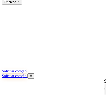
Empresa
SOBRE A SINO SHIPPING
§04 · ABOUT US
Sobre nós
Saiba mais sobre nossa missão
Casos de sucesso
Conquistas e lições reais de importadores
Escritórios na China
9 cidades: HK, Guangzhou, Shanghai...
Nossa equipe
Conheça nossa equipe na China
Nossa história
De startup a parceiro global
Solicitar cotação
Solicitar cotação