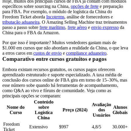
Hoje, muitos dos principais cursos de FBA já contam com módulos
específicos sobre sourcing na China,
opções de frete
e preparação
para FBA. Por exemplo, o módulo de logística da China do
Freedom Ticket aborda
Incoterms
, análise de fornecedores e
tributação aduaneira
. O Amazing Selling Machine traz treinamentos
passo a passo sobre
frete marítimo
,
frete aéreo
e
envio expresso
da
China para o FBA da Amazon.
Por que isso é importante? Muitos vendedores gastam mais de
$1.000 em cursos que não abordam a realidade da China, o que leva
a erros caros em
custos de envio
e
compliance aduaneiro
.
Comparativo entre cursos gratuitos e pagos
Embora existam recursos gratuitos, os cursos pagos oferecem
aprendizado estruturado e suporte especializado. A taxa média de
conclusão dos cursos online de FBA gira em torno de 15–30%, mas
esse número sobe quando há ferramentas de acompanhamento,
como Q&A ao vivo e fóruns de comunidade. Veja como as
principais opções se comparam:
Conteúdo
Avaliação
Nome do
sobre
Alunos
Preço (2024)
dos
Curso
Logística
Globais
Usuários
China
Freedom
Extensivo
$997
4,8/5
30.000+
Ticket