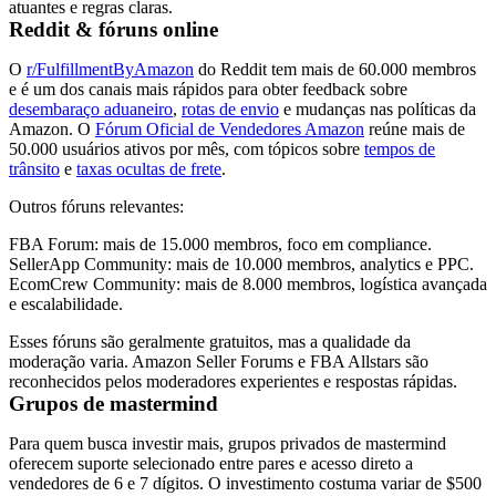
atuantes e regras claras.
Reddit & fóruns online
O
r/FulfillmentByAmazon
do Reddit tem mais de 60.000 membros
e é um dos canais mais rápidos para obter feedback sobre
desembaraço aduaneiro
,
rotas de envio
e mudanças nas políticas da
Amazon. O
Fórum Oficial de Vendedores Amazon
reúne mais de
50.000 usuários ativos por mês, com tópicos sobre
tempos de
trânsito
e
taxas ocultas de frete
.
Outros fóruns relevantes:
FBA Forum
: mais de 15.000 membros, foco em compliance.
SellerApp Community
: mais de 10.000 membros, analytics e PPC.
EcomCrew Community
: mais de 8.000 membros, logística avançada
e escalabilidade.
Esses fóruns são geralmente gratuitos, mas a qualidade da
moderação varia. Amazon Seller Forums e FBA Allstars são
reconhecidos pelos moderadores experientes e respostas rápidas.
Grupos de mastermind
Para quem busca investir mais, grupos privados de mastermind
oferecem suporte selecionado entre pares e acesso direto a
vendedores de 6 e 7 dígitos. O investimento costuma variar de $500