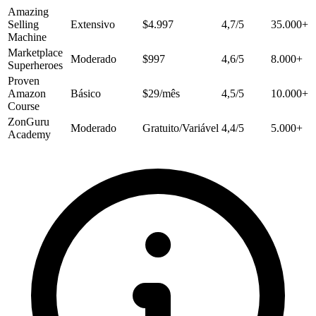
Amazing
Selling
Extensivo
$4.997
4,7/5
35.000+
Machine
Marketplace
Moderado
$997
4,6/5
8.000+
Superheroes
Proven
Amazon
Básico
$29/mês
4,5/5
10.000+
Course
ZonGuru
Moderado
Gratuito/Variável
4,4/5
5.000+
Academy