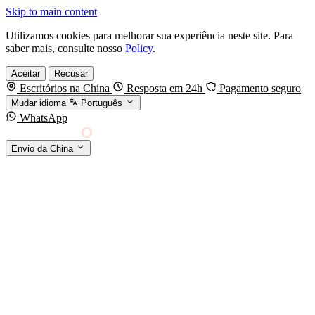
Skip to main content
Utilizamos cookies para melhorar sua experiência neste site. Para
saber mais, consulte nosso
Policy
.
Aceitar
Recusar
Escritórios na China
Resposta em 24h
Pagamento seguro
Mudar idioma
Português
WhatsApp
Sino Shipping
Envio da China
AGENCIAMENTO DE CARGA DA CHINA PARA
§01 · MODES &
O MUNDO
SERVICES
MODOS DE TRANSPORTE
Frete marítimo
FCL & LCL
Frete aéreo
Por kg & expresso
Frete ferroviário
China-Europa