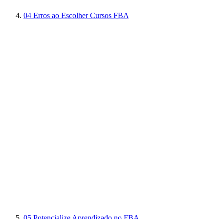
04
Erros ao Escolher Cursos FBA
05
Potencialize Aprendizado no FBA