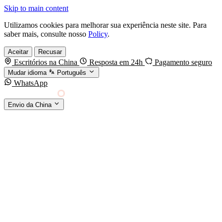
Skip to main content
Utilizamos cookies para melhorar sua experiência neste site. Para
saber mais, consulte nosso
Policy
.
Aceitar
Recusar
Escritórios na China
Resposta em 24h
Pagamento seguro
Mudar idioma
Português
WhatsApp
Sino Shipping
Envio da China
AGENCIAMENTO DE CARGA DA CHINA PARA
§01 · MODES &
O MUNDO
SERVICES
MODOS DE TRANSPORTE
Frete marítimo
FCL & LCL
Frete aéreo
Por kg & expresso
Frete ferroviário
China-Europa