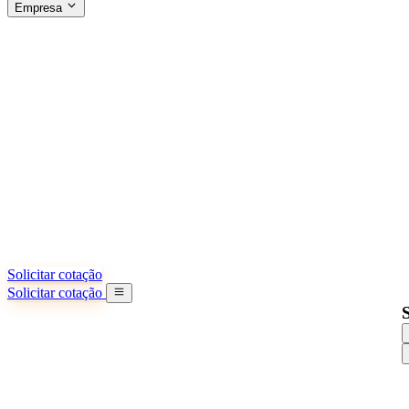
Empresa
SOBRE A SINO SHIPPING
§04 · ABOUT US
Sobre nós
Saiba mais sobre nossa missão
Casos de sucesso
Conquistas e lições reais de importadores
Escritórios na China
9 cidades: HK, Guangzhou, Shanghai...
Nossa equipe
Conheça nossa equipe na China
Nossa história
De startup a parceiro global
Solicitar cotação
Solicitar cotação