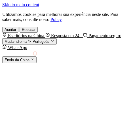
Skip to main content
Utilizamos cookies para melhorar sua experiência neste site. Para
saber mais, consulte nosso
Policy
.
Aceitar
Recusar
Escritórios na China
Resposta em 24h
Pagamento seguro
Mudar idioma
Português
WhatsApp
Sino Shipping
Envio da China
AGENCIAMENTO DE CARGA DA CHINA PARA
§01 · MODES &
O MUNDO
SERVICES
MODOS DE TRANSPORTE
Frete marítimo
FCL & LCL
Frete aéreo
Por kg & expresso
Frete ferroviário
China-Europa