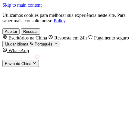
Skip to main content
Utilizamos cookies para melhorar sua experiência neste site. Para
saber mais, consulte nosso
Policy
.
Aceitar
Recusar
Escritórios na China
Resposta em 24h
Pagamento seguro
Mudar idioma
Português
WhatsApp
Sino Shipping
Envio da China
AGENCIAMENTO DE CARGA DA CHINA PARA
§01 · MODES &
O MUNDO
SERVICES
MODOS DE TRANSPORTE
Frete marítimo
FCL & LCL
Frete aéreo
Por kg & expresso
Frete ferroviário
China-Europa