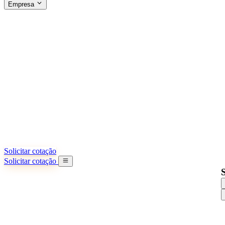
Empresa
SOBRE A SINO SHIPPING
§04 · ABOUT US
Sobre nós
Saiba mais sobre nossa missão
Casos de sucesso
Conquistas e lições reais de importadores
Escritórios na China
9 cidades: HK, Guangzhou, Shanghai...
Nossa equipe
Conheça nossa equipe na China
Nossa história
De startup a parceiro global
Solicitar cotação
Solicitar cotação