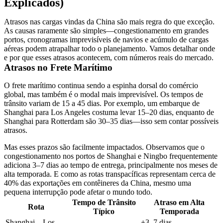
Explicados)
Atrasos nas cargas vindas da China são mais regra do que exceção.
As causas raramente são simples—congestionamento em grandes
portos, cronogramas imprevisíveis de navios e acúmulo de cargas
aéreas podem atrapalhar todo o planejamento. Vamos detalhar onde
e por que esses atrasos acontecem, com números reais do mercado.
Atrasos no Frete Marítimo
O frete marítimo continua sendo a espinha dorsal do comércio
global, mas também é o modal mais imprevisível.
Os tempos de
trânsito variam de 15 a 45 dias
. Por exemplo, um embarque de
Shanghai para Los Angeles costuma levar
15–20 dias
, enquanto de
Shanghai para Rotterdam são
30–35 dias
—isso sem contar possíveis
atrasos.
Mas esses prazos são facilmente impactados. Observamos que
o
congestionamento nos portos de Shanghai e Ningbo
frequentemente
adiciona
3–7 dias
ao tempo de entrega, principalmente nos meses de
alta temporada. E como
as rotas transpacíficas representam cerca de
40% das exportações em contêineres da China
, mesmo uma
pequena interrupção pode afetar o mundo todo.
Tempo de Trânsito
Atraso em Alta
Rota
Típico
Temporada
Shanghai – Los
+3–7 dias