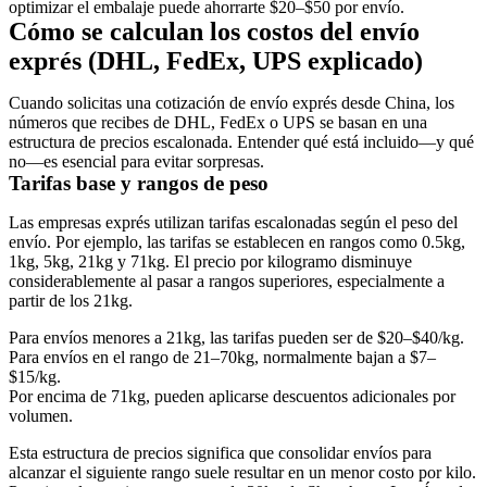
optimizar el embalaje puede ahorrarte
$20–$50 por envío
.
Cómo se calculan los costos del envío
exprés (DHL, FedEx, UPS explicado)
Cuando solicitas una cotización de envío exprés desde China, los
números que recibes de DHL, FedEx o UPS se basan en una
estructura de precios escalonada. Entender qué está incluido—y qué
no—es esencial para evitar sorpresas.
Tarifas base y rangos de peso
Las empresas exprés utilizan
tarifas escalonadas
según el peso del
envío. Por ejemplo, las tarifas se establecen en rangos como
0.5kg,
1kg, 5kg, 21kg y 71kg
. El precio por kilogramo
disminuye
considerablemente
al pasar a rangos superiores, especialmente a
partir de los 21kg.
Para envíos
menores a 21kg
, las tarifas pueden ser de
$20–$40/kg
.
Para envíos en el rango de
21–70kg
, normalmente bajan a
$7–
$15/kg
.
Por encima de 71kg, pueden aplicarse descuentos adicionales por
volumen.
Esta estructura de precios significa que consolidar envíos para
alcanzar el siguiente rango suele resultar en un menor costo por kilo.