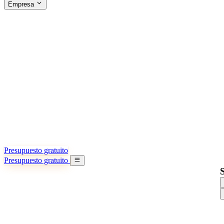
Empresa
ACERCA DE SINO SHIPPING
§04 · ABOUT US
Acerca de nosotros
Conozca más sobre nuestra misión
Casos de éxito
Logros y lecciones reales de importadores
Oficinas en China
9 ciudades: HK, Guangzhou, Shanghai…
Equipo
Conozca a nuestro equipo en China
Nuestra historia
De startup a socio global
Presupuesto gratuito
Presupuesto gratuito