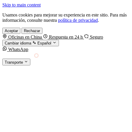
Skip to main content
Usamos cookies para mejorar su experiencia en este sitio. Para más
información, consulte nuestra
política de privacidad
.
Aceptar
Rechazar
Oficinas en China
Respuesta en 24 h
Seguro
Cambiar idioma
Español
WhatsApp
Sino Shipping
Transporte
FORWARDING DESDE CHINA HACIA EL
§01 · MODES &
MUNDO
SERVICES
TRANSPORTE
Carga marítima
FCL, LCL y reefer
Carga aérea
Servicio · por kg y express
Carga ferroviaria
China–Europa por tren