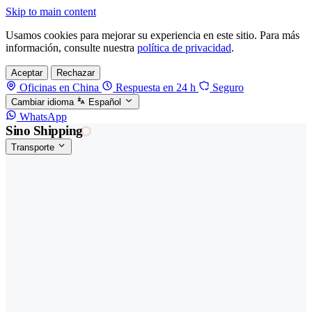
Skip to main content
Usamos cookies para mejorar su experiencia en este sitio. Para más
información, consulte nuestra
política de privacidad
.
Aceptar
Rechazar
Oficinas en China
Respuesta en 24 h
Seguro
Cambiar idioma
Español
WhatsApp
Sino Shipping
Transporte
FORWARDING DESDE CHINA HACIA EL
§01 · MODES &
MUNDO
SERVICES
TRANSPORTE
Carga marítima
FCL, LCL y reefer
Carga aérea
Servicio · por kg y express
Carga ferroviaria
China–Europa por tren