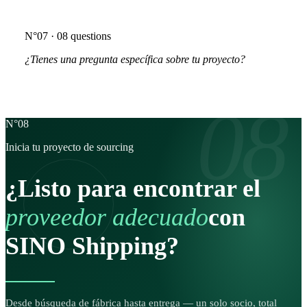
N°07 · 08 questions
¿Tienes una pregunta específica sobre tu proyecto?
Pregúntanos directamente
08
N°08
Inicia tu proyecto de sourcing
¿Listo para encontrar el
proveedor adecuado
con
SINO Shipping?
Desde búsqueda de fábrica hasta entrega — un solo socio, total