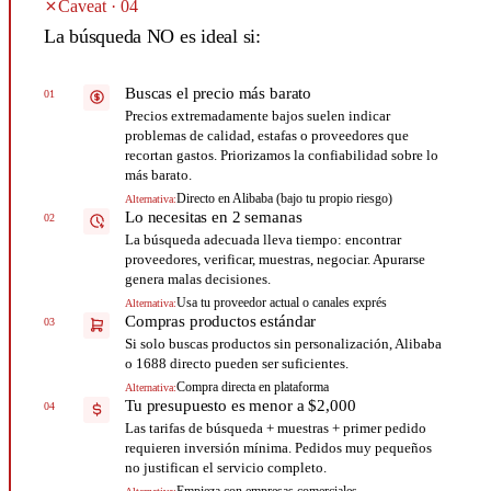
Caveat · 04
La búsqueda NO es ideal si:
Buscas el precio más barato
01
Precios extremadamente bajos suelen indicar
problemas de calidad, estafas o proveedores que
recortan gastos. Priorizamos la confiabilidad sobre lo
más barato.
Directo en Alibaba (bajo tu propio riesgo)
Alternativa:
Lo necesitas en 2 semanas
02
La búsqueda adecuada lleva tiempo: encontrar
proveedores, verificar, muestras, negociar. Apurarse
genera malas decisiones.
Usa tu proveedor actual o canales exprés
Alternativa:
Compras productos estándar
03
Si solo buscas productos sin personalización, Alibaba
o 1688 directo pueden ser suficientes.
Compra directa en plataforma
Alternativa:
Tu presupuesto es menor a $2,000
04
Las tarifas de búsqueda + muestras + primer pedido
requieren inversión mínima. Pedidos muy pequeños
no justifican el servicio completo.
Empieza con empresas comerciales