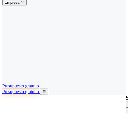
Empresa
ACERCA DE SINO SHIPPING
§04 · ABOUT US
Acerca de nosotros
Conozca más sobre nuestra misión
Casos de éxito
Logros y lecciones reales de importadores
Oficinas en China
9 ciudades: HK, Guangzhou, Shanghai…
Equipo
Conozca a nuestro equipo en China
Nuestra historia
De startup a socio global
Presupuesto gratuito
Presupuesto gratuito