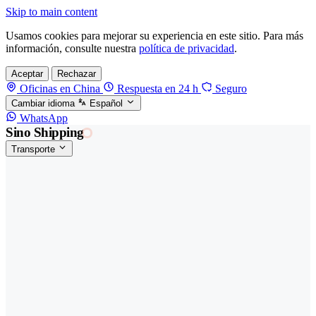
Skip to main content
Usamos cookies para mejorar su experiencia en este sitio. Para más
información, consulte nuestra
política de privacidad
.
Aceptar
Rechazar
Oficinas en China
Respuesta en 24 h
Seguro
Cambiar idioma
Español
WhatsApp
Sino Shipping
Transporte
FORWARDING DESDE CHINA HACIA EL
§01 · MODES &
MUNDO
SERVICES
TRANSPORTE
Carga marítima
FCL, LCL y reefer
Carga aérea
Servicio · por kg y express
Carga ferroviaria
China–Europa por tren