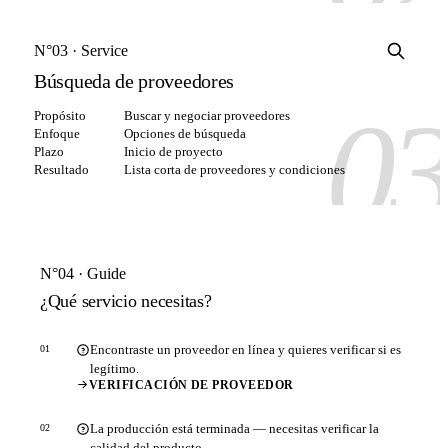
N°03 · Service
Búsqueda de proveedores
0
Propósito
Buscar y negociar proveedores
Enfoque
Opciones de búsqueda
Plazo
Inicio de proyecto
Resultado
Lista corta de proveedores y condiciones
N°04 · Guide
¿Qué servicio necesitas?
Encontraste un proveedor en línea y quieres verificar si es
01
legítimo.
VERIFICACIÓN DE PROVEEDOR
La producción está terminada — necesitas verificar la
02
calidad del producto.