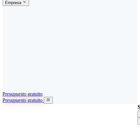
Empresa
ACERCA DE SINO SHIPPING
§04 · ABOUT US
Acerca de nosotros
Conozca más sobre nuestra misión
Casos de éxito
Logros y lecciones reales de importadores
Oficinas en China
9 ciudades: HK, Guangzhou, Shanghai…
Equipo
Conozca a nuestro equipo en China
Nuestra historia
De startup a socio global
Presupuesto gratuito
Presupuesto gratuito