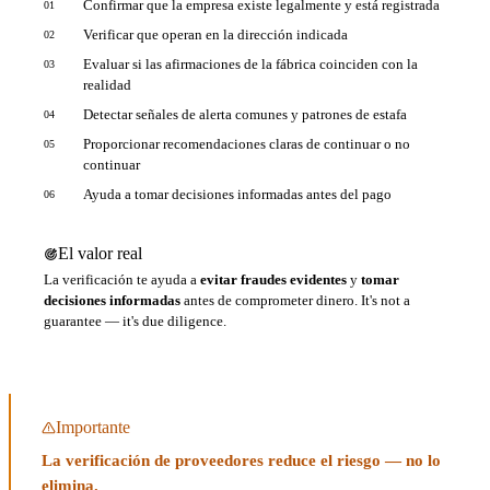
Confirmar que la empresa existe legalmente y está registrada
01
Verificar que operan en la dirección indicada
02
Evaluar si las afirmaciones de la fábrica coinciden con la
03
realidad
Detectar señales de alerta comunes y patrones de estafa
04
Proporcionar recomendaciones claras de continuar o no
05
continuar
Ayuda a tomar decisiones informadas antes del pago
06
El valor real
La verificación te ayuda a
evitar fraudes evidentes
y
tomar
decisiones informadas
antes de comprometer dinero. It's not a
guarantee — it's due diligence.
Importante
La verificación de proveedores reduce el riesgo — no lo
elimina.