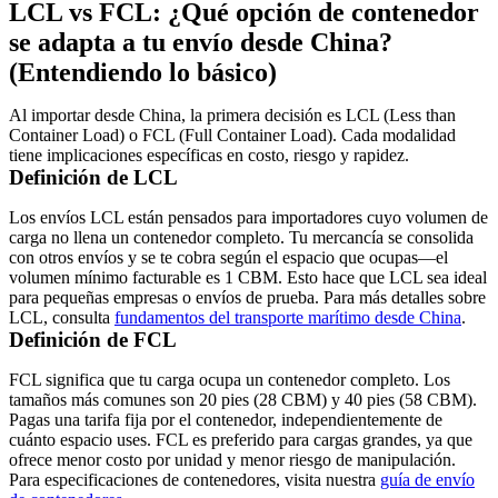
LCL vs FCL: ¿Qué opción de contenedor
se adapta a tu envío desde China?
(Entendiendo lo básico)
Al importar desde China, la primera decisión es
LCL (Less than
Container Load)
o
FCL (Full Container Load)
. Cada modalidad
tiene implicaciones específicas en costo, riesgo y rapidez.
Definición de LCL
Los
envíos LCL
están pensados para importadores cuyo volumen de
carga no llena un contenedor completo. Tu mercancía se
consolida
con otros envíos y se te cobra según el espacio que ocupas—el
volumen mínimo facturable es
1 CBM
. Esto hace que LCL sea ideal
para pequeñas empresas o envíos de prueba. Para más detalles sobre
LCL, consulta
fundamentos del transporte marítimo desde China
.
Definición de FCL
FCL
significa que tu carga ocupa un
contenedor completo
. Los
tamaños más comunes son
20 pies (28 CBM)
y
40 pies (58 CBM)
.
Pagas una tarifa fija por el contenedor, independientemente de
cuánto espacio uses. FCL es preferido para cargas grandes, ya que
ofrece menor costo por unidad y menor riesgo de manipulación.
Para especificaciones de contenedores, visita nuestra
guía de envío