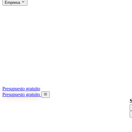
Empresa
ACERCA DE SINO SHIPPING
§04 · ABOUT US
Acerca de nosotros
Conozca más sobre nuestra misión
Casos de éxito
Logros y lecciones reales de importadores
Oficinas en China
9 ciudades: HK, Guangzhou, Shanghai…
Equipo
Conozca a nuestro equipo en China
Nuestra historia
De startup a socio global
Presupuesto gratuito
Presupuesto gratuito