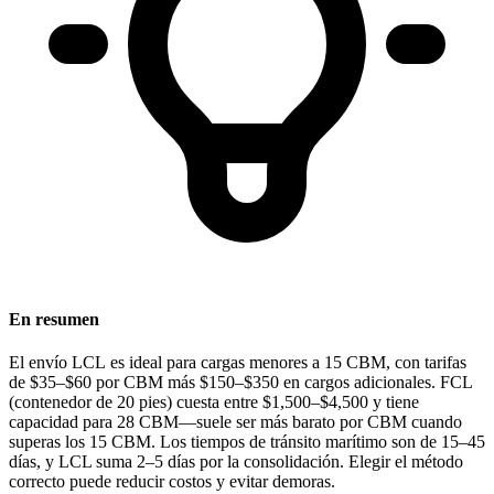
En resumen
El envío
LCL
es ideal para cargas menores a
15
CBM
, con tarifas
de
$35–$60 por CBM
más $150–$350 en cargos adicionales. FCL
(contenedor de 20 pies) cuesta entre
$1,500–$4,500
y tiene
capacidad para
28 CBM
—suele ser más barato por CBM cuando
superas los 15 CBM. Los tiempos de tránsito marítimo son de
15–45
días
, y LCL suma 2–5 días por la consolidación. Elegir el método
correcto puede reducir costos y evitar demoras.