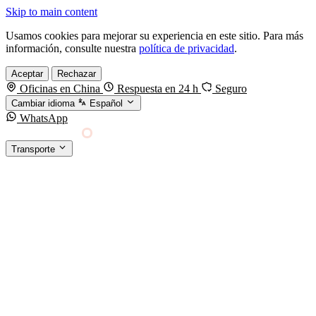
Skip to main content
Usamos cookies para mejorar su experiencia en este sitio. Para más
información, consulte nuestra
política de privacidad
.
Aceptar
Rechazar
Oficinas en China
Respuesta en 24 h
Seguro
Cambiar idioma
Español
WhatsApp
Sino Shipping
Transporte
FORWARDING DESDE CHINA HACIA EL
§01 · MODES &
MUNDO
SERVICES
TRANSPORTE
Carga marítima
FCL, LCL y reefer
Carga aérea
Servicio · por kg y express
Carga ferroviaria
China–Europa por tren