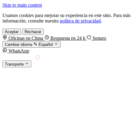
Skip to main content
Usamos cookies para mejorar su experiencia en este sitio. Para más
información, consulte nuestra
política de privacidad
.
Aceptar
Rechazar
Oficinas en China
Respuesta en 24 h
Seguro
Cambiar idioma
Español
WhatsApp
Sino Shipping
Transporte
FORWARDING DESDE CHINA HACIA EL
§01 · MODES &
MUNDO
SERVICES
TRANSPORTE
Carga marítima
FCL, LCL y reefer
Carga aérea
Servicio · por kg y express
Carga ferroviaria
China–Europa por tren