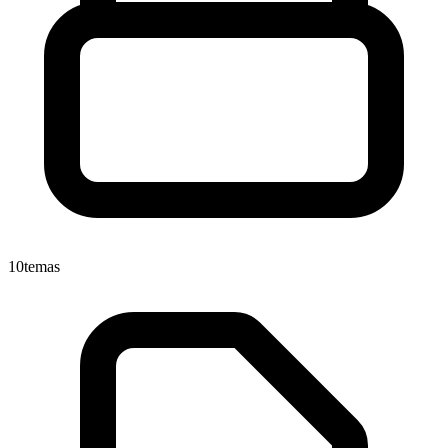
10
temas