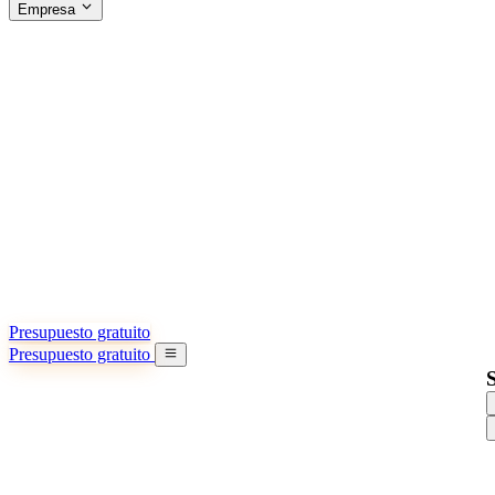
Empresa
ACERCA DE SINO SHIPPING
§04 · ABOUT US
Acerca de nosotros
Conozca más sobre nuestra misión
Casos de éxito
Logros y lecciones reales de importadores
Oficinas en China
9 ciudades: HK, Guangzhou, Shanghai…
Equipo
Conozca a nuestro equipo en China
Nuestra historia
De startup a socio global
Presupuesto gratuito
Presupuesto gratuito