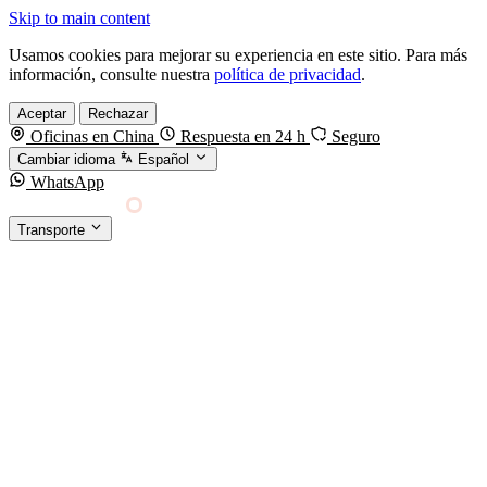
Skip to main content
Usamos cookies para mejorar su experiencia en este sitio. Para más
información, consulte nuestra
política de privacidad
.
Aceptar
Rechazar
Oficinas en China
Respuesta en 24 h
Seguro
Cambiar idioma
Español
WhatsApp
Sino Shipping
Transporte
FORWARDING DESDE CHINA HACIA EL
§01 · MODES &
MUNDO
SERVICES
TRANSPORTE
Carga marítima
FCL, LCL y reefer
Carga aérea
Servicio · por kg y express
Carga ferroviaria
China–Europa por tren