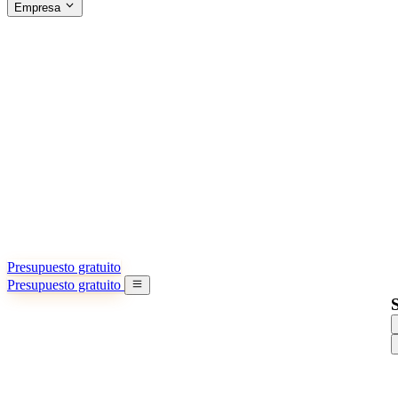
Empresa
ACERCA DE SINO SHIPPING
§04 · ABOUT US
Acerca de nosotros
Conozca más sobre nuestra misión
Casos de éxito
Logros y lecciones reales de importadores
Oficinas en China
9 ciudades: HK, Guangzhou, Shanghai…
Equipo
Conozca a nuestro equipo en China
Nuestra historia
De startup a socio global
Presupuesto gratuito
Presupuesto gratuito