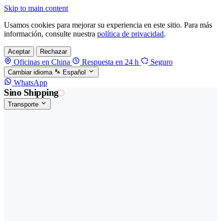
Skip to main content
Usamos cookies para mejorar su experiencia en este sitio. Para más
información, consulte nuestra
política de privacidad
.
Aceptar
Rechazar
Oficinas en China
Respuesta en 24 h
Seguro
Cambiar idioma
Español
WhatsApp
Sino Shipping
Transporte
FORWARDING DESDE CHINA HACIA EL
§01 · MODES &
MUNDO
SERVICES
TRANSPORTE
Carga marítima
FCL, LCL y reefer
Carga aérea
Servicio · por kg y express
Carga ferroviaria
China–Europa por tren