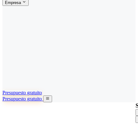
Empresa
ACERCA DE SINO SHIPPING
§04 · ABOUT US
Acerca de nosotros
Conozca más sobre nuestra misión
Casos de éxito
Logros y lecciones reales de importadores
Oficinas en China
9 ciudades: HK, Guangzhou, Shanghai…
Equipo
Conozca a nuestro equipo en China
Nuestra historia
De startup a socio global
Presupuesto gratuito
Presupuesto gratuito