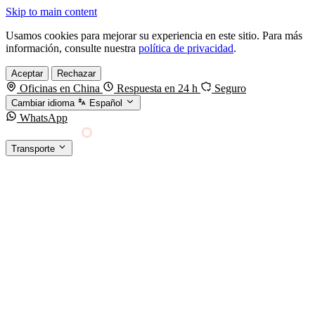
Skip to main content
Usamos cookies para mejorar su experiencia en este sitio. Para más
información, consulte nuestra
política de privacidad
.
Aceptar
Rechazar
Oficinas en China
Respuesta en 24 h
Seguro
Cambiar idioma
Español
WhatsApp
Sino Shipping
Transporte
FORWARDING DESDE CHINA HACIA EL
§01 · MODES &
MUNDO
SERVICES
TRANSPORTE
Carga marítima
FCL, LCL y reefer
Carga aérea
Servicio · por kg y express
Carga ferroviaria
China–Europa por tren