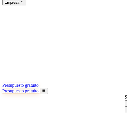
Empresa
ACERCA DE SINO SHIPPING
§04 · ABOUT US
Acerca de nosotros
Conozca más sobre nuestra misión
Casos de éxito
Logros y lecciones reales de importadores
Oficinas en China
9 ciudades: HK, Guangzhou, Shanghai…
Equipo
Conozca a nuestro equipo en China
Nuestra historia
De startup a socio global
Presupuesto gratuito
Presupuesto gratuito