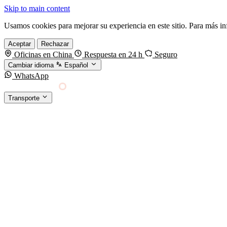
Skip to main content
Usamos cookies para mejorar su experiencia en este sitio. Para más i
Aceptar
Rechazar
Oficinas en China
Respuesta en 24 h
Seguro
Cambiar idioma
Español
WhatsApp
Sino Shipping
Transporte
FORWARDING DESDE CHINA HACIA EL MUNDO
TRANSPORTE
Carga marítima
FCL, LCL y reefer
Carga aérea
Servicio · por kg y express
Carga ferroviaria
China–Europa por tren
Entrega express
DHL, FedEx, UPS — pequeños paquetes