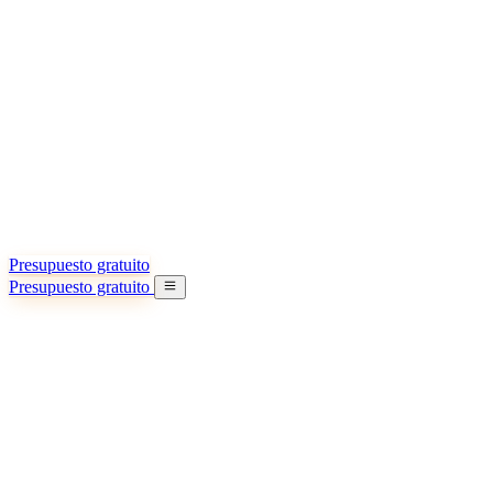
Acerca de nosotros
Conozca más sobre nuestra misión
Casos de éxito
Logros y lecciones reales de importadores
Oficinas en China
9 ciudades: HK, Guangzhou, Shanghai…
Equipo
Conozca a nuestro equipo en China
Nuestra historia
De startup a socio global
Presupuesto gratuito
Presupuesto gratuito