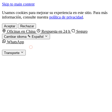
Skip to main content
Usamos cookies para mejorar su experiencia en este sitio. Para más
información, consulte nuestra
política de privacidad
.
Aceptar
Rechazar
Oficinas en China
Respuesta en 24 h
Seguro
Cambiar idioma
Español
WhatsApp
Sino Shipping
Transporte
FORWARDING DESDE CHINA HACIA EL
§01 · MODES &
MUNDO
SERVICES
TRANSPORTE
Carga marítima
FCL, LCL y reefer
Carga aérea
Servicio · por kg y express
Carga ferroviaria
China–Europa por tren