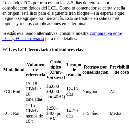
Los envíos FCL por tren evitan los
2–5 días de retrasos por
consolidación
típicos del LCL. Como tu contenedor se carga y sella
en origen, está listo para el siguiente tren bloque—sin esperar a que
llegue o se agrupe otra mercancía. Esto se traduce en salidas más
rápidas y menos complicaciones en la terminal.
Si estás evaluando alternativas, consulta nuestra
comparativa entre
LCL y FCL ferroviario
para más detalles.
FCL vs LCL ferroviario: indicadores clave
Costo
Volumen
Tiempo
típico
Retraso por
Previsibil
Modalidad
de
de
(Xi’an–
consolidación
de cost
referencia
tránsito
Varsovia)
15–18
$6,000–
CBM+ /
12–18
FCL Rail
$9,000
Ninguno
Alta
10
días
por 40HQ
toneladas+
1–15
$250–
CBM /
14–20
LCL Rail
$400 por
2–5 días
Media
menos de
días
CBM
10 t