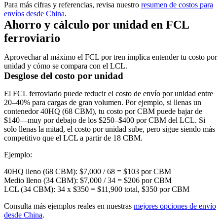
Para más cifras y referencias, revisa nuestro
resumen de costos para
envíos desde China
.
Ahorro y cálculo por unidad en FCL
ferroviario
Aprovechar al máximo el FCL por tren implica entender tu costo por
unidad y cómo se compara con el LCL.
Desglose del costo por unidad
El FCL ferroviario puede reducir el costo de envío por unidad entre
20–40%
para cargas de gran volumen. Por ejemplo, si llenas un
contenedor 40HQ (68 CBM), tu costo por CBM puede bajar de
$140
—muy por debajo de los
$250–$400 por CBM
del LCL. Si
solo llenas la mitad, el costo por unidad sube, pero sigue siendo más
competitivo que el LCL a partir de 18 CBM.
Ejemplo:
40HQ lleno (68 CBM): $7,000 / 68 =
$103 por CBM
Medio lleno (34 CBM): $7,000 / 34 =
$206 por CBM
LCL (34 CBM): 34 x $350 =
$11,900
total,
$350 por CBM
Consulta más ejemplos reales en nuestras
mejores opciones de envío
desde China
.