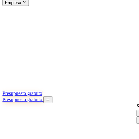
Empresa
ACERCA DE SINO SHIPPING
§04 · ABOUT US
Acerca de nosotros
Conozca más sobre nuestra misión
Casos de éxito
Logros y lecciones reales de importadores
Oficinas en China
9 ciudades: HK, Guangzhou, Shanghai…
Equipo
Conozca a nuestro equipo en China
Nuestra historia
De startup a socio global
Presupuesto gratuito
Presupuesto gratuito