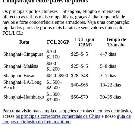
Comparação entre pares de portos
Os principais portos chineses—Shanghai, Ningbo e Shenzhen—
oferecem as tarifas mais competitivas, graças à alta frequência de
navios e forte concorrência entre armadores. Veja uma comparação
rápida dos pares de portos mais baratos e seus valores típicos de
FCL/LCL:
LCL (por
Tempo de
Rota
FCL 20GP
CBM)
Trânsito
$700–
Shanghai–Cingapura
$25–$45
4–7 dias
$1.100
$600–
Shanghai–Malásia
$25–$45
5–8 dias
$1.200
Shanghai–Busan
$650–$900
$28–$48
3–5 dias
Shanghai–LA/Long
$1.500–
$40–$65
18–22 dias
Beach
$2.500
$1.800–
Shanghai–Hamburgo
$50–$70
30–35 dias
$3.000
Para uma visão mais ampla das opções de rotas e tempos de trânsito,
acesse
os principais corredores comerciais da China
e nosso
guia de
tempos de trânsito do frete marítimo
.