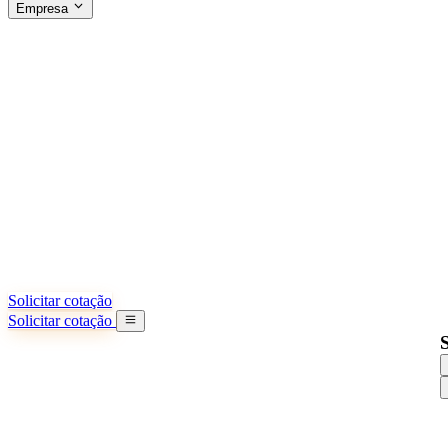
Empresa
SOBRE A SINO SHIPPING
§04 · ABOUT US
Sobre nós
Saiba mais sobre nossa missão
Casos de sucesso
Conquistas e lições reais de importadores
Escritórios na China
9 cidades: HK, Guangzhou, Shanghai...
Nossa equipe
Conheça nossa equipe na China
Nossa história
De startup a parceiro global
Solicitar cotação
Solicitar cotação