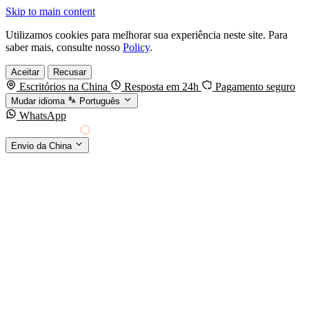
Skip to main content
Utilizamos cookies para melhorar sua experiência neste site. Para
saber mais, consulte nosso
Policy
.
Aceitar
Recusar
Escritórios na China
Resposta em 24h
Pagamento seguro
Mudar idioma
Português
WhatsApp
Sino Shipping
Envio da China
AGENCIAMENTO DE CARGA DA CHINA PARA
§01 · MODES &
O MUNDO
SERVICES
MODOS DE TRANSPORTE
Frete marítimo
FCL & LCL
Frete aéreo
Por kg & expresso
Frete ferroviário
China-Europa