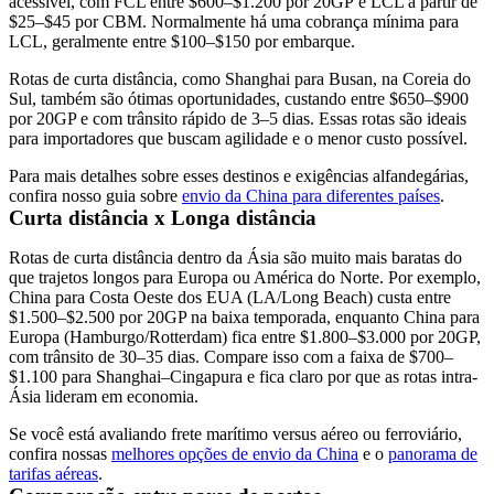
acessível, com FCL entre $600–$1.200 por
20GP
e LCL a partir de
$25–$45 por CBM. Normalmente há uma cobrança mínima para
LCL, geralmente entre $100–$150 por embarque.
Rotas de curta distância, como Shanghai para Busan, na Coreia do
Sul, também são ótimas oportunidades, custando entre $650–$900
por 20GP e com trânsito rápido de 3–5 dias. Essas rotas são ideais
para importadores que buscam agilidade e o menor custo possível.
Para mais detalhes sobre esses destinos e exigências alfandegárias,
confira nosso guia sobre
envio da China para diferentes países
.
Curta distância x Longa distância
Rotas de curta distância dentro da Ásia são muito mais baratas do
que trajetos longos para Europa ou América do Norte. Por exemplo,
China para Costa Oeste dos EUA (LA/Long Beach) custa entre
$1.500–$2.500 por 20GP na baixa temporada, enquanto China para
Europa (Hamburgo/Rotterdam) fica entre $1.800–$3.000 por 20GP,
com trânsito de 30–35 dias. Compare isso com a faixa de $700–
$1.100 para Shanghai–Cingapura e fica claro por que as rotas intra-
Ásia lideram em economia.
Se você está avaliando frete marítimo versus aéreo ou ferroviário,
confira nossas
melhores opções de envio da China
e o
panorama de
tarifas aéreas
.