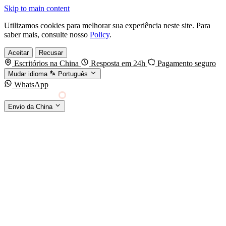
Skip to main content
Utilizamos cookies para melhorar sua experiência neste site. Para
saber mais, consulte nosso
Policy
.
Aceitar
Recusar
Escritórios na China
Resposta em 24h
Pagamento seguro
Mudar idioma
Português
WhatsApp
Sino Shipping
Envio da China
AGENCIAMENTO DE CARGA DA CHINA PARA
§01 · MODES &
O MUNDO
SERVICES
MODOS DE TRANSPORTE
Frete marítimo
FCL & LCL
Frete aéreo
Por kg & expresso
Frete ferroviário
China-Europa