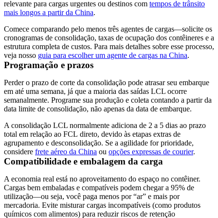
relevante para cargas urgentes ou destinos com
tempos de trânsito
mais longos a partir da China
.
Comece comparando pelo menos três agentes de cargas—solicite os
cronogramas de consolidação, taxas de ocupação dos contêineres e a
estrutura completa de custos. Para mais detalhes sobre esse processo,
veja nosso
guia para escolher um agente de cargas na China
.
Programação e prazos
Perder o prazo de corte da consolidação pode atrasar seu embarque
em até uma semana, já que a maioria das saídas LCL ocorre
semanalmente. Programe sua produção e coleta contando a partir da
data limite de consolidação, não apenas da data de embarque.
A consolidação LCL normalmente adiciona de 2 a 5 dias ao prazo
total em relação ao
FCL
direto, devido às etapas extras de
agrupamento e desconsolidação. Se a agilidade for prioridade,
considere
frete aéreo da China
ou
opções expressas de courier
.
Compatibilidade e embalagem da carga
A economia real está no aproveitamento do espaço no contêiner.
Cargas bem embaladas e compatíveis podem chegar a 95% de
utilização—ou seja, você paga menos por “ar” e mais por
mercadoria. Evite misturar cargas incompatíveis (como produtos
químicos com alimentos) para reduzir riscos de retenção