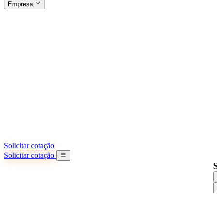
Empresa
SOBRE A SINO SHIPPING
§04 · ABOUT US
Sobre nós
Saiba mais sobre nossa missão
Casos de sucesso
Conquistas e lições reais de importadores
Escritórios na China
9 cidades: HK, Guangzhou, Shanghai...
Nossa equipe
Conheça nossa equipe na China
Nossa história
De startup a parceiro global
Solicitar cotação
Solicitar cotação