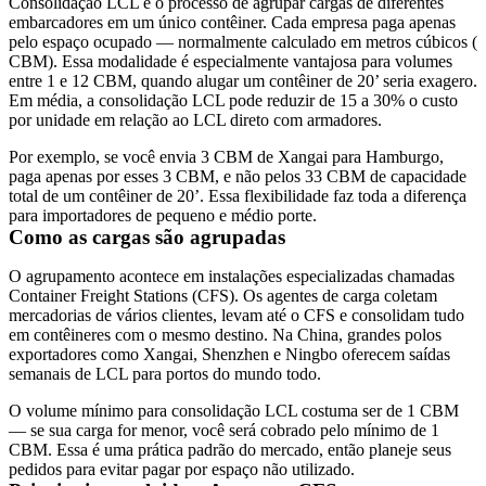
Consolidação LCL é o processo de agrupar cargas de diferentes
embarcadores em um único contêiner. Cada empresa paga apenas
pelo espaço ocupado — normalmente calculado em metros cúbicos (
CBM
). Essa modalidade é especialmente vantajosa para volumes
entre 1 e 12 CBM, quando alugar um contêiner de 20’ seria exagero.
Em média, a consolidação LCL pode reduzir de 15 a 30% o custo
por unidade em relação ao LCL direto com armadores.
Por exemplo, se você envia 3 CBM de Xangai para Hamburgo,
paga apenas por esses 3 CBM, e não pelos 33 CBM de capacidade
total de um contêiner de 20’. Essa flexibilidade faz toda a diferença
para importadores de pequeno e médio porte.
Como as cargas são agrupadas
O agrupamento acontece em instalações especializadas chamadas
Container Freight Stations (
CFS
). Os agentes de carga coletam
mercadorias de vários clientes, levam até o CFS e consolidam tudo
em contêineres com o mesmo destino. Na China, grandes polos
exportadores como Xangai, Shenzhen e Ningbo oferecem saídas
semanais de LCL para portos do mundo todo.
O volume mínimo para consolidação LCL costuma ser de 1 CBM
— se sua carga for menor, você será cobrado pelo mínimo de 1
CBM. Essa é uma prática padrão do mercado, então planeje seus
pedidos para evitar pagar por espaço não utilizado.