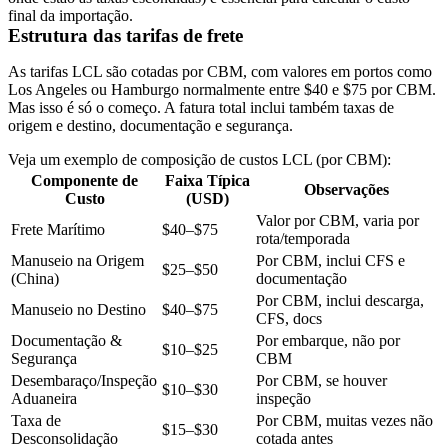
final da importação.
Estrutura das tarifas de frete
As tarifas LCL são cotadas por CBM, com valores em portos como
Los Angeles ou Hamburgo normalmente entre $40 e $75 por CBM.
Mas isso é só o começo. A fatura total inclui também taxas de
origem e destino, documentação e segurança.
Veja um exemplo de composição de custos LCL (por CBM):
Componente de
Faixa Típica
Observações
Custo
(USD)
Valor por CBM, varia por
Frete Marítimo
$40–$75
rota/temporada
Manuseio na Origem
Por CBM, inclui CFS e
$25–$50
(China)
documentação
Por CBM, inclui descarga,
Manuseio no Destino
$40–$75
CFS, docs
Documentação &
Por embarque, não por
$10–$25
Segurança
CBM
Desembaraço/Inspeção
Por CBM, se houver
$10–$30
Aduaneira
inspeção
Taxa de
Por CBM, muitas vezes não
$15–$30
Desconsolidação
cotada antes