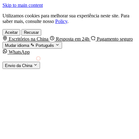
Skip to main content
Utilizamos cookies para melhorar sua experiência neste site. Para
saber mais, consulte nosso
Policy
.
Aceitar
Recusar
Escritórios na China
Resposta em 24h
Pagamento seguro
Mudar idioma
Português
WhatsApp
Sino Shipping
Envio da China
AGENCIAMENTO DE CARGA DA CHINA PARA
§01 · MODES &
O MUNDO
SERVICES
MODOS DE TRANSPORTE
Frete marítimo
FCL & LCL
Frete aéreo
Por kg & expresso
Frete ferroviário
China-Europa