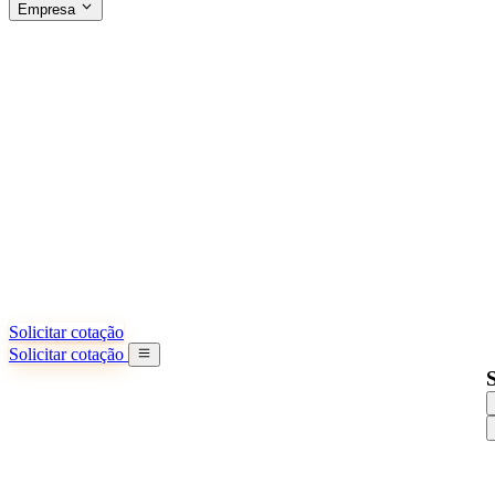
Empresa
SOBRE A SINO SHIPPING
§04 · ABOUT US
Sobre nós
Saiba mais sobre nossa missão
Casos de sucesso
Conquistas e lições reais de importadores
Escritórios na China
9 cidades: HK, Guangzhou, Shanghai...
Nossa equipe
Conheça nossa equipe na China
Nossa história
De startup a parceiro global
Solicitar cotação
Solicitar cotação