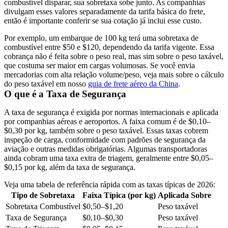
combustível disparar, sua sobretaxa sobe junto. As companhias
divulgam esses valores separadamente da tarifa básica do frete,
então é importante conferir se sua cotação já inclui esse custo.
Por exemplo, um embarque de 100 kg terá uma sobretaxa de
combustível entre $50 e $120, dependendo da tarifa vigente. Essa
cobrança não é feita sobre o peso real, mas sim sobre o peso taxável,
que costuma ser maior em cargas volumosas. Se você envia
mercadorias com alta relação volume/peso, veja mais sobre o cálculo
do peso taxável em nosso
guia de frete aéreo da China
.
O que é a Taxa de Segurança
A taxa de segurança é exigida por normas internacionais e aplicada
por companhias aéreas e aeroportos. A faixa comum é de $0,10–
$0,30 por kg, também sobre o peso taxável. Essas taxas cobrem
inspeção de carga, conformidade com padrões de segurança da
aviação e outras medidas obrigatórias. Algumas transportadoras
ainda cobram uma taxa extra de triagem, geralmente entre $0,05–
$0,15 por kg, além da taxa de segurança.
Veja uma tabela de referência rápida com as taxas típicas de 2026:
Tipo de Sobretaxa
Faixa Típica (por kg)
Aplicada Sobre
Sobretaxa Combustível
$0,50–$1,20
Peso taxável
Taxa de Segurança
$0,10–$0,30
Peso taxável