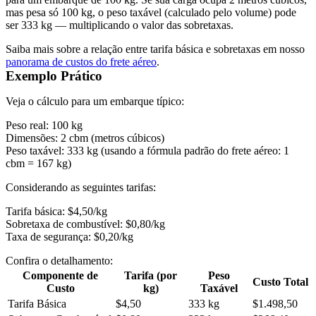
mas pesa só 100 kg, o peso taxável (calculado pelo volume) pode
ser 333 kg — multiplicando o valor das sobretaxas.
Saiba mais sobre a relação entre tarifa básica e sobretaxas em nosso
panorama de custos do frete aéreo
.
Exemplo Prático
Veja o cálculo para um embarque típico:
Peso real: 100 kg
Dimensões: 2 cbm (metros cúbicos)
Peso taxável: 333 kg (usando a fórmula padrão do frete aéreo: 1
cbm = 167 kg)
Considerando as seguintes tarifas:
Tarifa básica: $4,50/kg
Sobretaxa de combustível: $0,80/kg
Taxa de segurança: $0,20/kg
Confira o detalhamento:
Componente de
Tarifa (por
Peso
Custo Total
Custo
kg)
Taxável
Tarifa Básica
$4,50
333 kg
$1.498,50