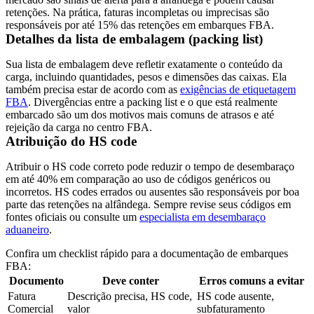
retenções. Na prática, faturas incompletas ou imprecisas são
responsáveis por até 15% das retenções em embarques FBA.
Detalhes da lista de embalagem (packing list)
Sua lista de embalagem deve refletir exatamente o conteúdo da
carga, incluindo quantidades, pesos e dimensões das caixas. Ela
também precisa estar de acordo com as
exigências de etiquetagem
FBA
. Divergências entre a packing list e o que está realmente
embarcado são um dos motivos mais comuns de atrasos e até
rejeição da carga no centro FBA.
Atribuição do HS code
Atribuir o HS code correto pode reduzir o tempo de desembaraço
em até 40% em comparação ao uso de códigos genéricos ou
incorretos. HS codes errados ou ausentes são responsáveis por boa
parte das retenções na alfândega. Sempre revise seus códigos em
fontes oficiais ou consulte um
especialista em desembaraço
aduaneiro
.
Confira um checklist rápido para a documentação de embarques
FBA:
Documento
Deve conter
Erros comuns a evitar
Fatura
Descrição precisa, HS code,
HS code ausente,
Comercial
valor
subfaturamento