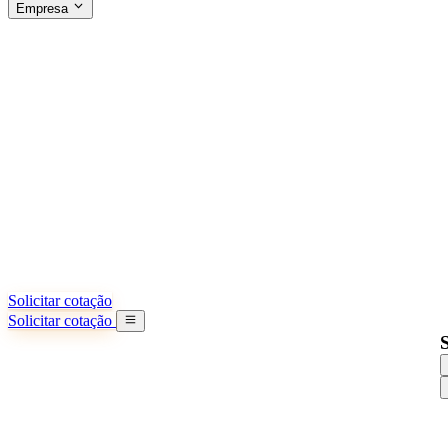
Empresa
SOBRE A SINO SHIPPING
§04 · ABOUT US
Sobre nós
Saiba mais sobre nossa missão
Casos de sucesso
Conquistas e lições reais de importadores
Escritórios na China
9 cidades: HK, Guangzhou, Shanghai...
Nossa equipe
Conheça nossa equipe na China
Nossa história
De startup a parceiro global
Solicitar cotação
Solicitar cotação