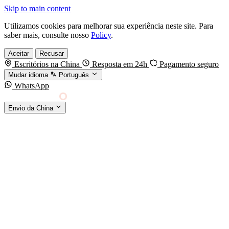
Skip to main content
Utilizamos cookies para melhorar sua experiência neste site. Para
saber mais, consulte nosso
Policy
.
Aceitar
Recusar
Escritórios na China
Resposta em 24h
Pagamento seguro
Mudar idioma
Português
WhatsApp
Sino Shipping
Envio da China
AGENCIAMENTO DE CARGA DA CHINA PARA
§01 · MODES &
O MUNDO
SERVICES
MODOS DE TRANSPORTE
Frete marítimo
FCL & LCL
Frete aéreo
Por kg & expresso
Frete ferroviário
China-Europa