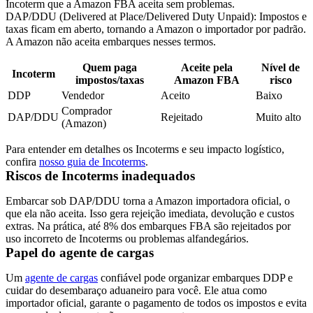
Incoterm que a Amazon FBA aceita sem problemas.
DAP/
DDU
(Delivered at Place/Delivered Duty Unpaid):
Impostos e
taxas ficam em aberto, tornando a Amazon o importador por padrão.
A Amazon não aceita embarques nesses termos.
Quem paga
Aceite pela
Nível de
Incoterm
impostos/taxas
Amazon FBA
risco
DDP
Vendedor
Aceito
Baixo
Comprador
DAP/DDU
Rejeitado
Muito alto
(Amazon)
Para entender em detalhes os
Incoterms
e seu impacto logístico,
confira
nosso guia de Incoterms
.
Riscos de Incoterms inadequados
Embarcar sob DAP/DDU torna a Amazon importadora oficial, o
que ela não aceita. Isso gera rejeição imediata, devolução e custos
extras. Na prática, até 8% dos embarques FBA são rejeitados por
uso incorreto de Incoterms ou problemas alfandegários.
Papel do agente de cargas
Um
agente de cargas
confiável pode organizar embarques DDP e
cuidar do desembaraço aduaneiro para você. Ele atua como
importador oficial, garante o pagamento de todos os impostos e evita