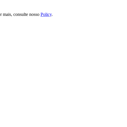
er mais, consulte nosso
Policy
.