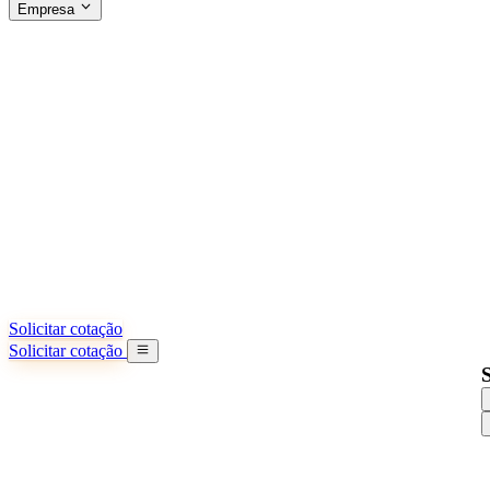
Empresa
SOBRE A SINO SHIPPING
§04 · ABOUT US
Sobre nós
Saiba mais sobre nossa missão
Casos de sucesso
Conquistas e lições reais de importadores
Escritórios na China
9 cidades: HK, Guangzhou, Shanghai...
Nossa equipe
Conheça nossa equipe na China
Nossa história
De startup a parceiro global
Solicitar cotação
Solicitar cotação