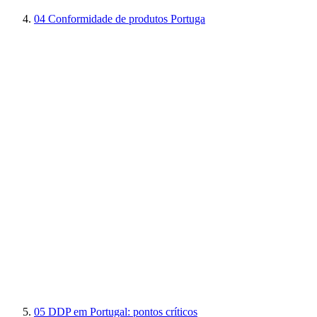
04
Conformidade de produtos Portuga
05
DDP em Portugal: pontos críticos