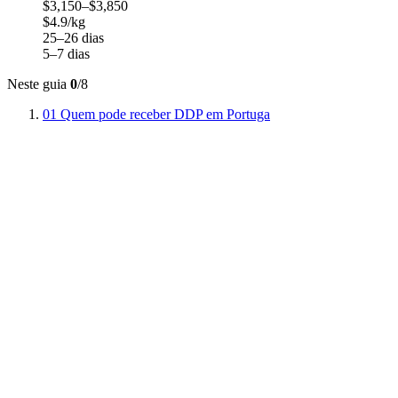
$3,150–$3,850
$4.9/kg
25–26 dias
5–7 dias
Neste guia
0
/8
01
Quem pode receber DDP em Portuga