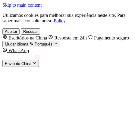
Skip to main content
Utilizamos cookies para melhorar sua experiência neste site. Para
saber mais, consulte nosso
Policy
.
Aceitar
Recusar
Escritórios na China
Resposta em 24h
Pagamento seguro
Mudar idioma
Português
WhatsApp
Sino Shipping
Envio da China
AGENCIAMENTO DE CARGA DA CHINA PARA
§01 · MODES &
O MUNDO
SERVICES
MODOS DE TRANSPORTE
Frete marítimo
FCL & LCL
Frete aéreo
Por kg & expresso
Frete ferroviário
China-Europa