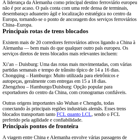
A liderança da Alemanha como principal destino ferroviário europeu
não é por acaso. O país conta com uma rede densa de terminais,
desembaraço aduaneiro ágil e localização estratégica no centro da
Europa, tornando-se o ponto de ancoragem dos serviços ferroviários
China–Europa.
Principais rotas de trens blocados
Existem mais de 20 corredores ferroviários ativos ligando a China à
Alemanha — bem mais do que qualquer outro país europeu. Os
serviços diretos de trens blocados mais relevantes incluem:
Xi’an – Duisburg:
Uma das rotas mais movimentadas, com várias
partidas semanais e tempo de trânsito típico de 14 a 16 dias.
Chongqing – Hamburgo:
Muito utilizada para eletrônicos e
autopeças, geralmente com entregas em 15 a 18 dias.
Zhengzhou – Hamburgo/Duisburg:
Opção popular para
exportadores do centro da China, com cronogramas confiáveis.
Outras origens importantes são Wuhan e Chengdu, todas
conectando às principais regiões industriais alemãs. Esses trens
blocados transportam tanto
FCL
quanto LCL
, sendo o FCL
preferido pela agilidade e confiabilidade.
Principais pontos de fronteira
A viagem entre China e Alemanha envolve várias passagens de