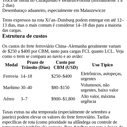
Troca de bitola no Cazaquistão e Belarus/Polônia (normalmente 1 a
2 dias)
Desembaraço aduaneiro, especialmente em Malaszewicze
Trens expressos na rota Xi’an–Duisburg podem entregar em até 12–
13 dias, mas o mais comum é considerar 14–18 dias para a maioria
das cargas.
Estrutura de custos
Os custos do frete ferroviário China–Alemanha geralmente variam
de
$250 a $400 por CBM
, tanto para cargas FCL quanto
LCL
. Veja
como o trem se compara ao navio e ao avião:
Prazo de
Custo por
Modal
Uso Típico
Trânsito (Dias)
CBM (USD)
Eletrônicos, autopeças,
Ferrovia
14–18
$250–$400
urgentes
Volumosos, não
Marítimo
30–40
$80–$150
urgentes, baixo valor
Alto valor, máxima
Aéreo
3–7
$900–$1,800
urgência
Taxas extras na alta temporada
(especialmente de setembro a
janeiro) podem elevar os valores do frete ferroviário. Tarifas
específicas de rota (como prioridade na alfândega ou controle de