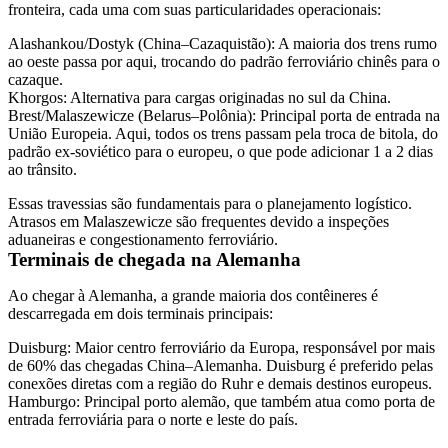
fronteira, cada uma com suas particularidades operacionais:
Alashankou/Dostyk (China–Cazaquistão):
A maioria dos trens rumo
ao oeste passa por aqui, trocando do padrão ferroviário chinês para o
cazaque.
Khorgos:
Alternativa para cargas originadas no sul da China.
Brest/Malaszewicze (Belarus–Polônia):
Principal porta de entrada na
União Europeia. Aqui, todos os trens passam pela troca de bitola, do
padrão ex-soviético para o europeu, o que pode adicionar 1 a 2 dias
ao trânsito.
Essas travessias são fundamentais para o planejamento logístico.
Atrasos em Malaszewicze são frequentes devido a inspeções
aduaneiras e congestionamento ferroviário.
Terminais de chegada na Alemanha
Ao chegar à Alemanha, a grande maioria dos contêineres é
descarregada em dois terminais principais:
Duisburg:
Maior centro ferroviário da Europa, responsável por mais
de 60% das chegadas China–Alemanha. Duisburg é preferido pelas
conexões diretas com a região do Ruhr e demais destinos europeus.
Hamburgo:
Principal porto alemão, que também atua como porta de
entrada ferroviária para o norte e leste do país.