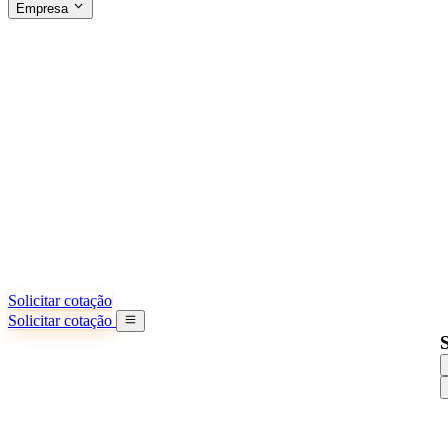
Empresa
SOBRE A SINO SHIPPING
§04 · ABOUT US
Sobre nós
Saiba mais sobre nossa missão
Casos de sucesso
Conquistas e lições reais de importadores
Escritórios na China
9 cidades: HK, Guangzhou, Shanghai...
Nossa equipe
Conheça nossa equipe na China
Nossa história
De startup a parceiro global
Solicitar cotação
Solicitar cotação