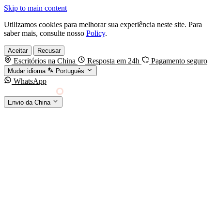
Skip to main content
Utilizamos cookies para melhorar sua experiência neste site. Para
saber mais, consulte nosso
Policy
.
Aceitar
Recusar
Escritórios na China
Resposta em 24h
Pagamento seguro
Mudar idioma
Português
WhatsApp
Sino Shipping
Envio da China
AGENCIAMENTO DE CARGA DA CHINA PARA
§01 · MODES &
O MUNDO
SERVICES
MODOS DE TRANSPORTE
Frete marítimo
FCL & LCL
Frete aéreo
Por kg & expresso
Frete ferroviário
China-Europa