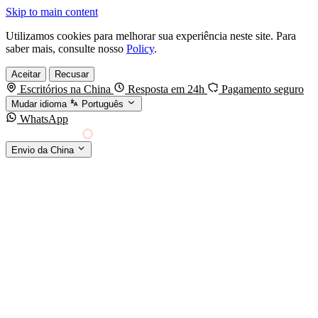
Skip to main content
Utilizamos cookies para melhorar sua experiência neste site. Para
saber mais, consulte nosso
Policy
.
Aceitar
Recusar
Escritórios na China
Resposta em 24h
Pagamento seguro
Mudar idioma
Português
WhatsApp
Sino Shipping
Envio da China
AGENCIAMENTO DE CARGA DA CHINA PARA
§01 · MODES &
O MUNDO
SERVICES
MODOS DE TRANSPORTE
Frete marítimo
FCL & LCL
Frete aéreo
Por kg & expresso
Frete ferroviário
China-Europa