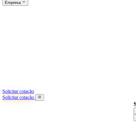
Empresa
SOBRE A SINO SHIPPING
§04 · ABOUT US
Sobre nós
Saiba mais sobre nossa missão
Casos de sucesso
Conquistas e lições reais de importadores
Escritórios na China
9 cidades: HK, Guangzhou, Shanghai...
Nossa equipe
Conheça nossa equipe na China
Nossa história
De startup a parceiro global
Solicitar cotação
Solicitar cotação