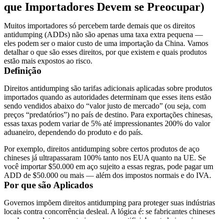
que Importadores Devem se Preocupar)
Muitos importadores só percebem tarde demais que os direitos
antidumping (ADDs) não são apenas uma taxa extra pequena —
eles podem ser o maior custo de uma importação da China. Vamos
detalhar o que são esses direitos, por que existem e quais produtos
estão mais expostos ao risco.
Definição
Direitos antidumping
são tarifas adicionais aplicadas sobre produtos
importados quando as autoridades determinam que esses itens estão
sendo vendidos abaixo do “valor justo de mercado” (ou seja, com
preços “predatórios”) no país de destino. Para exportações chinesas,
essas taxas podem variar de 5% até impressionantes 200% do valor
aduaneiro, dependendo do produto e do país.
Por exemplo, direitos antidumping sobre certos produtos de aço
chineses já ultrapassaram 100% tanto nos EUA quanto na UE. Se
você importar $50.000 em aço sujeito a essas regras, pode pagar um
ADD de $50.000 ou mais — além dos impostos normais e do
IVA
.
Por que são Aplicados
Governos impõem direitos antidumping para proteger suas indústrias
locais contra concorrência desleal. A lógica é: se fabricantes chineses