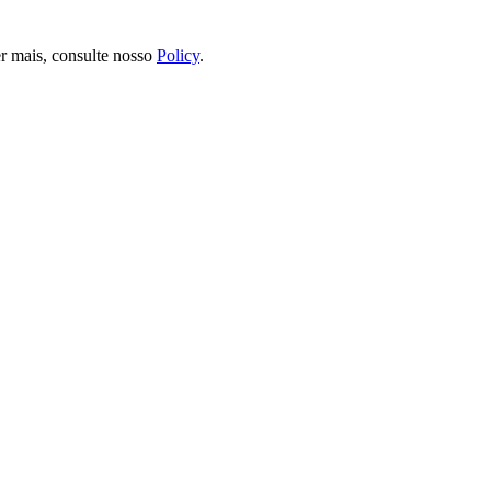
er mais, consulte nosso
Policy
.