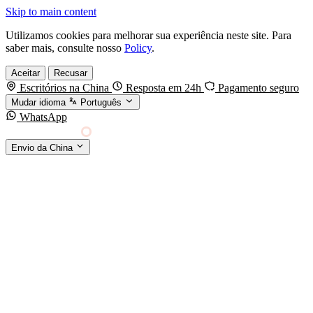
Skip to main content
Utilizamos cookies para melhorar sua experiência neste site. Para
saber mais, consulte nosso
Policy
.
Aceitar
Recusar
Escritórios na China
Resposta em 24h
Pagamento seguro
Mudar idioma
Português
WhatsApp
Sino Shipping
Envio da China
AGENCIAMENTO DE CARGA DA CHINA PARA
§01 · MODES &
O MUNDO
SERVICES
MODOS DE TRANSPORTE
Frete marítimo
FCL & LCL
Frete aéreo
Por kg & expresso
Frete ferroviário
China-Europa