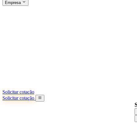
Empresa
SOBRE A SINO SHIPPING
§04 · ABOUT US
Sobre nós
Saiba mais sobre nossa missão
Casos de sucesso
Conquistas e lições reais de importadores
Escritórios na China
9 cidades: HK, Guangzhou, Shanghai...
Nossa equipe
Conheça nossa equipe na China
Nossa história
De startup a parceiro global
Solicitar cotação
Solicitar cotação