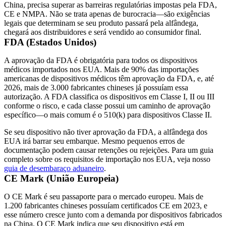
China, precisa superar as barreiras regulatórias impostas pela FDA,
CE e NMPA. Não se trata apenas de burocracia—são exigências
legais que determinam se seu produto passará pela alfândega,
chegará aos distribuidores e será vendido ao consumidor final.
FDA (Estados Unidos)
A aprovação da FDA é obrigatória para todos os dispositivos
médicos importados nos EUA. Mais de 90% das importações
americanas de dispositivos médicos têm aprovação da FDA, e, até
2026, mais de 3.000 fabricantes chineses já possuíam essa
autorização. A FDA classifica os dispositivos em Classe I, II ou III
conforme o risco, e cada classe possui um caminho de aprovação
específico—o mais comum é o 510(k) para dispositivos Classe II.
Se seu dispositivo não tiver aprovação da FDA, a alfândega dos
EUA irá barrar seu embarque. Mesmo pequenos erros de
documentação podem causar retenções ou rejeições. Para um guia
completo sobre os requisitos de importação nos EUA, veja nosso
guia de desembaraço aduaneiro
.
CE Mark (União Europeia)
O CE Mark é seu passaporte para o mercado europeu. Mais de
1.200 fabricantes chineses possuíam certificados CE em 2023, e
esse número cresce junto com a demanda por dispositivos fabricados
na China. O CE Mark indica que seu dispositivo está em