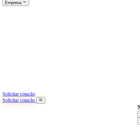
Empresa
SOBRE A SINO SHIPPING
§04 · ABOUT US
Sobre nós
Saiba mais sobre nossa missão
Casos de sucesso
Conquistas e lições reais de importadores
Escritórios na China
9 cidades: HK, Guangzhou, Shanghai...
Nossa equipe
Conheça nossa equipe na China
Nossa história
De startup a parceiro global
Solicitar cotação
Solicitar cotação