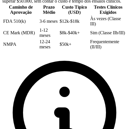
superar $50.000, sem contar o custo e tempo dos ensaios clínicos.
Caminho de
Prazo
Custo Típico
Testes Clínicos
Aprovação
Médio
(USD)
Exigidos
Às vezes (Classe
FDA 510(k)
3-6 meses
$12k-$18k
III)
1-12
CE Mark (MDR)
$8k-$40k+
Sim (Classe IIb/III)
meses
12-24
Frequentemente
NMPA
$50k+
meses
(II/III)