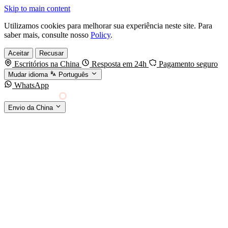
Skip to main content
Utilizamos cookies para melhorar sua experiência neste site. Para
saber mais, consulte nosso
Policy
.
Aceitar
Recusar
Escritórios na China
Resposta em 24h
Pagamento seguro
Mudar idioma
Português
WhatsApp
Sino Shipping
Envio da China
AGENCIAMENTO DE CARGA DA CHINA PARA
§01 · MODES &
O MUNDO
SERVICES
MODOS DE TRANSPORTE
Frete marítimo
FCL & LCL
Frete aéreo
Por kg & expresso
Frete ferroviário
China-Europa