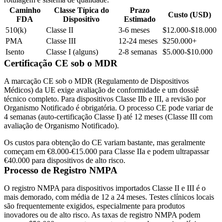
Caminho
Classe Típica do
Prazo
Custo (USD)
FDA
Dispositivo
Estimado
510(k)
Classe II
3-6 meses
$12.000-$18.000
PMA
Classe III
12-24 meses
$250.000+
Isento
Classe I (alguns)
2-8 semanas
$5.000-$10.000
Certificação CE sob o MDR
A marcação CE sob o MDR (Regulamento de Dispositivos
Médicos) da UE exige avaliação de conformidade e um dossiê
técnico completo. Para dispositivos Classe IIb e III, a revisão por
Organismo Notificado é obrigatória. O processo CE pode variar de
4 semanas (auto-certificação Classe I) até 12 meses (Classe III com
avaliação de Organismo Notificado).
Os custos para obtenção do CE variam bastante, mas geralmente
começam em €8.000-€15.000 para Classe IIa e podem ultrapassar
€40.000 para dispositivos de alto risco.
Processo de Registro NMPA
O registro NMPA para dispositivos importados Classe II e III é o
mais demorado, com média de 12 a 24 meses. Testes clínicos locais
são frequentemente exigidos, especialmente para produtos
inovadores ou de alto risco. As taxas de registro NMPA podem