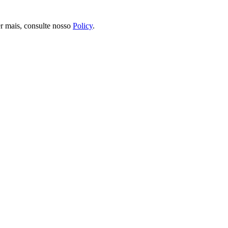
er mais, consulte nosso
Policy
.