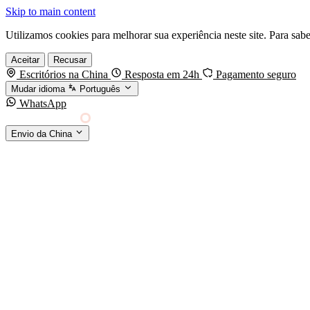
Skip to main content
Utilizamos cookies para melhorar sua experiência neste site. Para sab
Aceitar
Recusar
Escritórios na China
Resposta em 24h
Pagamento seguro
Mudar idioma
Português
WhatsApp
Sino Shipping
Envio da China
AGENCIAMENTO DE CARGA DA CHINA PARA O MUNDO
MODOS DE TRANSPORTE
Frete marítimo
FCL & LCL
Frete aéreo
Por kg & expresso
Frete ferroviário
China-Europa
Entrega expressa
DHL / FedEx / UPS