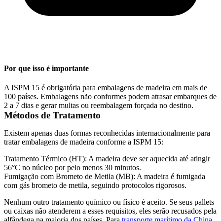
Por que isso é importante
A ISPM 15 é obrigatória para embalagens de madeira em mais de
100 países. Embalagens não conformes podem atrasar embarques de
2 a 7 dias e gerar multas ou reembalagem forçada no destino.
Métodos de Tratamento
Existem apenas duas formas reconhecidas internacionalmente para
tratar embalagens de madeira conforme a ISPM 15:
Tratamento Térmico (HT):
A madeira deve ser aquecida até atingir
56°C no núcleo por pelo menos 30 minutos.
Fumigação com Brometo de Metila (MB):
A madeira é fumigada
com gás brometo de metila, seguindo protocolos rigorosos.
Nenhum outro tratamento químico ou físico é aceito. Se seus pallets
ou caixas não atenderem a esses requisitos, eles serão recusados pela
alfândega na maioria dos países. Para
transporte marítimo da China