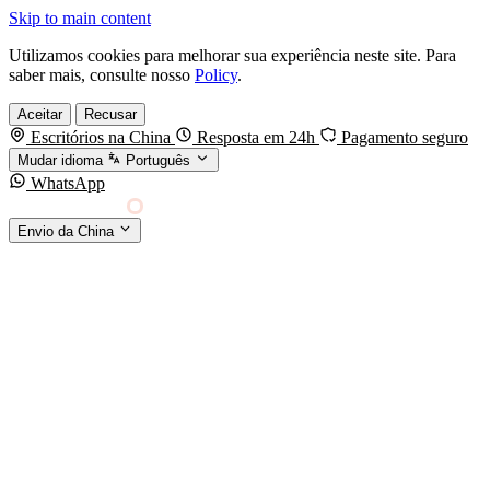
Skip to main content
Utilizamos cookies para melhorar sua experiência neste site. Para
saber mais, consulte nosso
Policy
.
Aceitar
Recusar
Escritórios na China
Resposta em 24h
Pagamento seguro
Mudar idioma
Português
WhatsApp
Sino Shipping
Envio da China
AGENCIAMENTO DE CARGA DA CHINA PARA
§01 · MODES &
O MUNDO
SERVICES
MODOS DE TRANSPORTE
Frete marítimo
FCL & LCL
Frete aéreo
Por kg & expresso
Frete ferroviário
China-Europa