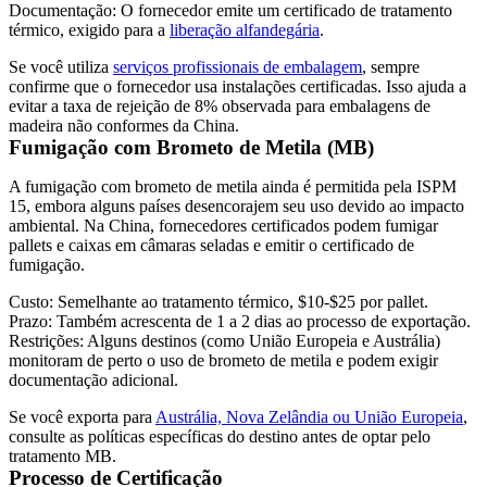
Documentação:
O fornecedor emite um certificado de tratamento
térmico, exigido para a
liberação alfandegária
.
Se você utiliza
serviços profissionais de embalagem
, sempre
confirme que o fornecedor usa instalações certificadas. Isso ajuda a
evitar a taxa de rejeição de 8% observada para embalagens de
madeira não conformes da China.
Fumigação com Brometo de Metila (MB)
A fumigação com brometo de metila ainda é permitida pela ISPM
15, embora alguns países desencorajem seu uso devido ao impacto
ambiental. Na China, fornecedores certificados podem fumigar
pallets e caixas em câmaras seladas e emitir o certificado de
fumigação.
Custo:
Semelhante ao tratamento térmico, $10-$25 por pallet.
Prazo:
Também acrescenta de 1 a 2 dias ao processo de exportação.
Restrições:
Alguns destinos (como União Europeia e Austrália)
monitoram de perto o uso de brometo de metila e podem exigir
documentação adicional.
Se você exporta para
Austrália, Nova Zelândia ou União Europeia
,
consulte as políticas específicas do destino antes de optar pelo
tratamento MB.
Processo de Certificação