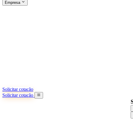
Empresa
SOBRE A SINO SHIPPING
§04 · ABOUT US
Sobre nós
Saiba mais sobre nossa missão
Casos de sucesso
Conquistas e lições reais de importadores
Escritórios na China
9 cidades: HK, Guangzhou, Shanghai...
Nossa equipe
Conheça nossa equipe na China
Nossa história
De startup a parceiro global
Solicitar cotação
Solicitar cotação