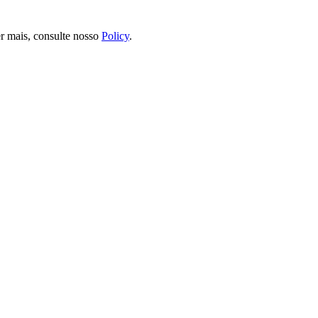
er mais, consulte nosso
Policy
.