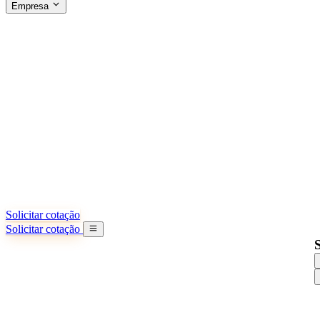
Empresa
SOBRE A SINO SHIPPING
§04 · ABOUT US
Sobre nós
Saiba mais sobre nossa missão
Casos de sucesso
Conquistas e lições reais de importadores
Escritórios na China
9 cidades: HK, Guangzhou, Shanghai...
Nossa equipe
Conheça nossa equipe na China
Nossa história
De startup a parceiro global
Solicitar cotação
Solicitar cotação