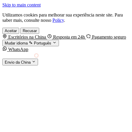
Skip to main content
Utilizamos cookies para melhorar sua experiência neste site. Para
saber mais, consulte nosso
Policy
.
Aceitar
Recusar
Escritórios na China
Resposta em 24h
Pagamento seguro
Mudar idioma
Português
WhatsApp
Sino Shipping
Envio da China
AGENCIAMENTO DE CARGA DA CHINA PARA
§01 · MODES &
O MUNDO
SERVICES
MODOS DE TRANSPORTE
Frete marítimo
FCL & LCL
Frete aéreo
Por kg & expresso
Frete ferroviário
China-Europa