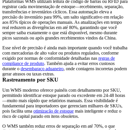
Plataformas WMS utilizam leitura de código de barras ou RFID para
registrar cada movimentação de estoque—recebimento, separação,
transferências e inventários cíclicos. Essa automação eleva a
precisão do inventário para 99%, um salto significativo em relação
aos 85% típicos de operações manuais. As atualizações em tempo
real reduzem as divergências em até 80%, garantindo que você
sempre saiba exatamente o que está disponível, mesmo durante
picos sazonais ou após grandes recebimentos vindos da China.
Esse nível de precisão é ainda mais importante quando você trabalha
com mercadorias de alto valor ou produtos regulados, conforme
exigido por normas de conformidade detalhadas nas
regras de
compliance de produto
. Também ajuda a evitar erros custosos
durante o
desembaraço aduaneiro
, onde contagens incorretas podem
gerar atrasos ou taxas extras.
Rastreamento por SKU
Um WMS moderno oferece painéis com detalhamento por
SKU
,
permitindo identificar estoque parado ou excedente em 24-48 horas
—muito mais rápido que relatórios manuais. Essa visibilidade é
fundamental para importadores que gerenciam milhares de SKUs,
pois facilita uma
otimização de estoque
mais inteligente e reduz o
risco de capital parado em itens obsoletos.
O WMS também reduz erros de separação em até 70%, o que