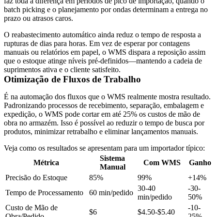
faz toda a diferença em períodos de pico de importação, quando o
batch picking e o planejamento por ondas determinam a entrega no
prazo ou atrasos caros.
O reabastecimento automático ainda reduz o tempo de resposta a
rupturas de dias para horas. Em vez de esperar por contagens
manuais ou relatórios em papel, o WMS dispara a reposição assim
que o estoque atinge níveis pré-definidos—mantendo a cadeia de
suprimentos ativa e o cliente satisfeito.
Otimização de Fluxos de Trabalho
É na automação dos fluxos que o WMS realmente mostra resultado.
Padronizando processos de recebimento, separação, embalagem e
expedição, o WMS pode cortar em até 25% os custos de mão de
obra no armazém. Isso é possível ao reduzir o tempo de busca por
produtos, minimizar retrabalho e eliminar lançamentos manuais.
Veja como os resultados se apresentam para um importador típico:
Sistema
Métrica
Com WMS
Ganho
Manual
Precisão do Estoque
85%
99%
+14%
30-40
-30-
Tempo de Processamento
60 min/pedido
min/pedido
50%
Custo de Mão de
-10-
$6
$4.50-$5.40
Obra/Pedido
25%