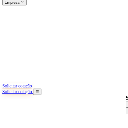
Empresa
SOBRE A SINO SHIPPING
§04 · ABOUT US
Sobre nós
Saiba mais sobre nossa missão
Casos de sucesso
Conquistas e lições reais de importadores
Escritórios na China
9 cidades: HK, Guangzhou, Shanghai...
Nossa equipe
Conheça nossa equipe na China
Nossa história
De startup a parceiro global
Solicitar cotação
Solicitar cotação