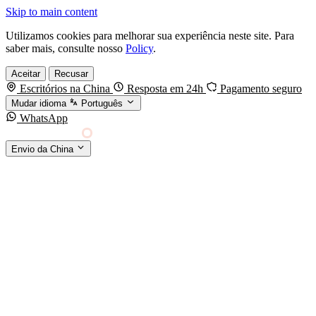
Skip to main content
Utilizamos cookies para melhorar sua experiência neste site. Para
saber mais, consulte nosso
Policy
.
Aceitar
Recusar
Escritórios na China
Resposta em 24h
Pagamento seguro
Mudar idioma
Português
WhatsApp
Sino Shipping
Envio da China
AGENCIAMENTO DE CARGA DA CHINA PARA
§01 · MODES &
O MUNDO
SERVICES
MODOS DE TRANSPORTE
Frete marítimo
FCL & LCL
Frete aéreo
Por kg & expresso
Frete ferroviário
China-Europa