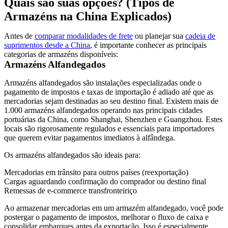
Quais são suas opções? (Tipos de
Armazéns na China Explicados)
Antes de
comparar modalidades de frete
ou planejar sua
cadeia de
suprimentos desde a China
, é importante conhecer as principais
categorias de armazéns disponíveis:
Armazéns Alfandegados
Armazéns alfandegados são instalações especializadas onde o
pagamento de impostos e taxas de importação é
adiado
até que as
mercadorias sejam destinadas ao seu destino final. Existem
mais de
1.000 armazéns alfandegados
operando nas principais cidades
portuárias da China, como Shanghai, Shenzhen e Guangzhou. Estes
locais são rigorosamente regulados e essenciais para importadores
que querem evitar pagamentos imediatos à alfândega.
Os armazéns alfandegados são ideais para:
Mercadorias em trânsito para outros países (reexportação)
Cargas aguardando confirmação do comprador ou destino final
Remessas de e-commerce transfronteiriço
Ao armazenar mercadorias em um armazém alfandegado, você pode
postergar o pagamento de impostos
, melhorar o fluxo de caixa e
consolidar embarques antes da exportação. Isso é especialmente