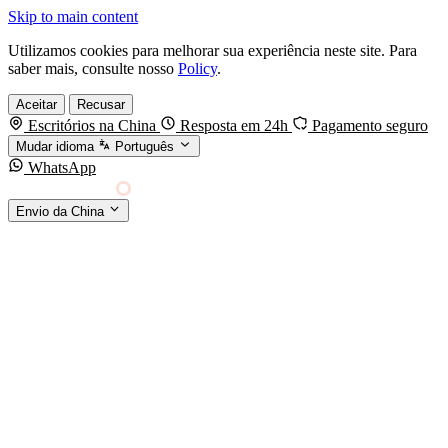
Skip to main content
Utilizamos cookies para melhorar sua experiência neste site. Para
saber mais, consulte nosso
Policy
.
Aceitar
Recusar
Escritórios na China
Resposta em 24h
Pagamento seguro
Mudar idioma
Português
WhatsApp
Sino Shipping
Envio da China
AGENCIAMENTO DE CARGA DA CHINA PARA
§01 · MODES &
O MUNDO
SERVICES
MODOS DE TRANSPORTE
Frete marítimo
FCL & LCL
Frete aéreo
Por kg & expresso
Frete ferroviário
China-Europa