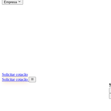
Empresa
SOBRE A SINO SHIPPING
§04 · ABOUT US
Sobre nós
Saiba mais sobre nossa missão
Casos de sucesso
Conquistas e lições reais de importadores
Escritórios na China
9 cidades: HK, Guangzhou, Shanghai...
Nossa equipe
Conheça nossa equipe na China
Nossa história
De startup a parceiro global
Solicitar cotação
Solicitar cotação