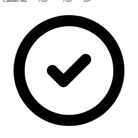
Cainiao Std.
7-20
7-20
20+