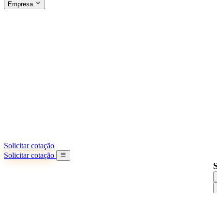
Empresa
SOBRE A SINO SHIPPING
§04 · ABOUT US
Sobre nós
Saiba mais sobre nossa missão
Casos de sucesso
Conquistas e lições reais de importadores
Escritórios na China
9 cidades: HK, Guangzhou, Shanghai...
Nossa equipe
Conheça nossa equipe na China
Nossa história
De startup a parceiro global
Solicitar cotação
Solicitar cotação