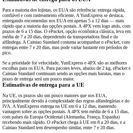
Para a maioria dos lojistas, os EUA são referência: entrega rápida,
confiável e com rastreamento eficiente. A YunExpress se destaca,
entregando encomendas nos EUA em apenas 5 a 12 dias — mais
rápido que a maioria das opções postais. A 4PX vem logo atrás, com
prazos de 6 a 15 dias. O ePacket, opção econômica clássica, leva em
média de 7 a 20 dias, dependendo da transportadora final e da
alfândega. A Cainiao Standard costuma acompanhar o ePacket, com
entregas entre 7 e 20 dias, mas pode variar bastante em períodos de
pico.
Se a prioridade for velocidade, YunExpress e 4PX são as melhores
escolhas para os EUA. Para pacotes leves, abaixo de 2 kg, ePacket e
Cainiao Standard continuam sendo as opções mais baratas, mas o
prazo de entrega será um pouco maior.
Estimativas de entrega para a UE
Na UE, os prazos são um pouco maiores que nos EUA,
principalmente devido à complexidade das regras alfandegárias e do
IVA
. A YunExpress entrega na UE em 6 a 12 dias, mantendo
vantagem sobre as opções postais. A 4PX tem média de 6 a 15 dias,
com países da Europa Ocidental (Alemanha, França, Espanha)
recebendo mais rápido. O ePacket chega à UE em 8 a 20 dias, e a
Cainiao Standard tem desempenho similar, entre 7 e 20 dias.