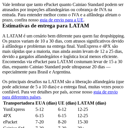
Vale lembrar que tanto ePacket quanto Cainiao Standard podem ser
atrasados por inspeções alfandegárias ou cobrança de IVA na
entrada. Para entender melhor como o IVA e a alfândega afetam o
prazo, confira nosso
guia de envio para a UE
.
Estimativas de entrega para LATAM
A LATAM é um cenário bem diferente para quem faz dropshipping.
Os prazos variam de 10 a 30 dias, com atrasos significativos devido
à alfândega e problemas na entrega final. YunExpress e 4PX são
mais rápidas que a maioria, mas ainda assim levam de 12 a 25 dias,
devido a gargalos alfandegários e logística local menos eficiente.
Encomendas via ePacket para LATAM costumam levar de 15 a 30
dias, enquanto Cainiao Standard pode ultrapassar 20 dias —
especialmente para Brasil e Argentina.
Os principais desafios na LATAM são a liberação alfandegária (que
pode adicionar de 5 a 10 dias) e a entrega final, muitas vezes pouco
confiável. Para ver detalhes por país, acesse nosso
guia de envio
para diferentes países
.
Transportadora
EUA (dias)
UE (dias)
LATAM (dias)
YunExpress
5-12
6-12
12-25
4PX
6-15
6-15
12-25
ePacket
7-20
8-20
15-30