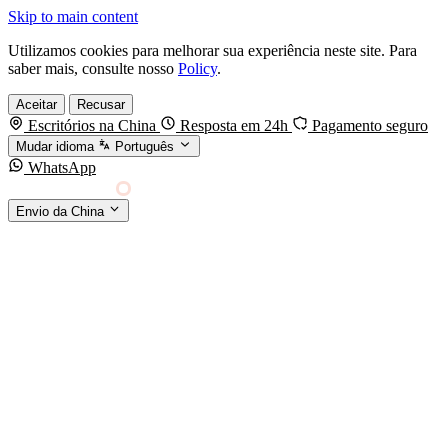
Skip to main content
Utilizamos cookies para melhorar sua experiência neste site. Para
saber mais, consulte nosso
Policy
.
Aceitar
Recusar
Escritórios na China
Resposta em 24h
Pagamento seguro
Mudar idioma
Português
WhatsApp
Sino Shipping
Envio da China
AGENCIAMENTO DE CARGA DA CHINA PARA
§01 · MODES &
O MUNDO
SERVICES
MODOS DE TRANSPORTE
Frete marítimo
FCL & LCL
Frete aéreo
Por kg & expresso
Frete ferroviário
China-Europa