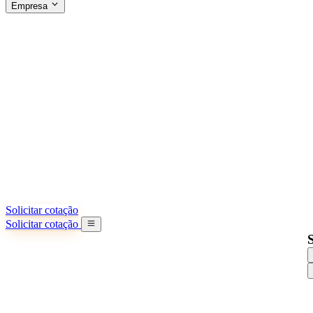
Empresa
SOBRE A SINO SHIPPING
§04 · ABOUT US
Sobre nós
Saiba mais sobre nossa missão
Casos de sucesso
Conquistas e lições reais de importadores
Escritórios na China
9 cidades: HK, Guangzhou, Shanghai...
Nossa equipe
Conheça nossa equipe na China
Nossa história
De startup a parceiro global
Solicitar cotação
Solicitar cotação