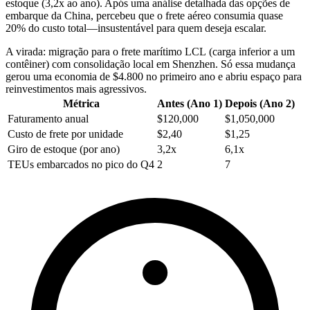
estoque (3,2x ao ano). Após uma análise detalhada das opções de
embarque da China, percebeu que o frete aéreo consumia quase
20% do custo total—insustentável para quem deseja escalar.
A virada: migração para o frete marítimo
LCL
(carga inferior a um
contêiner) com consolidação local em Shenzhen. Só essa mudança
gerou uma economia de $4.800 no primeiro ano e abriu espaço para
reinvestimentos mais agressivos.
Métrica
Antes (Ano 1)
Depois (Ano 2)
Faturamento anual
$120,000
$1,050,000
Custo de frete por unidade
$2,40
$1,25
Giro de estoque (por ano)
3,2x
6,1x
TEUs embarcados no pico do Q4
2
7