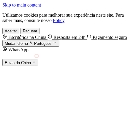
Skip to main content
Utilizamos cookies para melhorar sua experiência neste site. Para
saber mais, consulte nosso
Policy
.
Aceitar
Recusar
Escritórios na China
Resposta em 24h
Pagamento seguro
Mudar idioma
Português
WhatsApp
Sino Shipping
Envio da China
AGENCIAMENTO DE CARGA DA CHINA PARA
§01 · MODES &
O MUNDO
SERVICES
MODOS DE TRANSPORTE
Frete marítimo
FCL & LCL
Frete aéreo
Por kg & expresso
Frete ferroviário
China-Europa