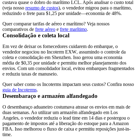
custava quase o dobro do marítimo LCL. Após analisar o custo total
(veja nosso
resumo de custos
), o vendedor migrou para o marítimo,
reduzindo o frete para $1,25 por unidade—economia de 48%.
Quer comparar tarifas de aéreo e marítimo? Veja nossos
comparativos de
frete aéreo
e
frete marítimo
.
Consolidação e coleta local
Em vez de deixar os fornecedores cuidarem do embarque, o
vendedor negociou no Incoterm
EXW
, assumindo o controle da
coleta e consolidação em Shenzhen. Isso gerou uma economia
média de $0,35 por unidade e permitiu melhor planejamento dos
envios. Com um consolidador local, evitou embarques fragmentados
e reduziu taxas de manuseio.
Quer saber como os Incoterms impactam seus custos? Confira nosso
guia de Incoterms
.
Desembaraço e armazém alfandegado
O desembaraço aduaneiro costumava atrasar os envios em mais de
duas semanas. Ao utilizar um armazém alfandegado em Los
Angeles, o vendedor reduziu o lead time em 14 dias e postergou o
pagamento de impostos até a liberação do estoque para a Amazon
FBA. Isso melhorou o fluxo de caixa e permitiu reposições just-in-
time.