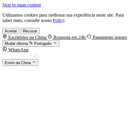
Skip to main content
Utilizamos cookies para melhorar sua experiência neste site. Para
saber mais, consulte nosso
Policy
.
Aceitar
Recusar
Escritórios na China
Resposta em 24h
Pagamento seguro
Mudar idioma
Português
WhatsApp
Sino Shipping
Envio da China
AGENCIAMENTO DE CARGA DA CHINA PARA
§01 · MODES &
O MUNDO
SERVICES
MODOS DE TRANSPORTE
Frete marítimo
FCL & LCL
Frete aéreo
Por kg & expresso
Frete ferroviário
China-Europa