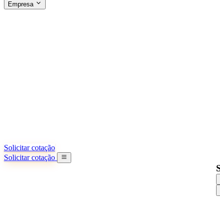
Empresa
SOBRE A SINO SHIPPING
§04 · ABOUT US
Sobre nós
Saiba mais sobre nossa missão
Casos de sucesso
Conquistas e lições reais de importadores
Escritórios na China
9 cidades: HK, Guangzhou, Shanghai...
Nossa equipe
Conheça nossa equipe na China
Nossa história
De startup a parceiro global
Solicitar cotação
Solicitar cotação