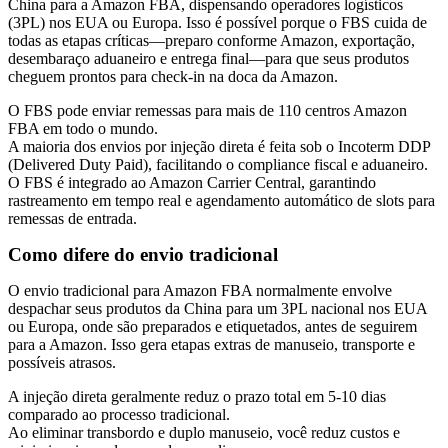
China para a Amazon FBA, dispensando operadores logísticos
(3PL) nos EUA ou Europa. Isso é possível porque o FBS cuida de
todas as etapas críticas—preparo conforme Amazon, exportação,
desembaraço aduaneiro e entrega final—para que seus produtos
cheguem prontos para check-in na doca da Amazon.
O FBS pode enviar remessas para mais de 110 centros Amazon
FBA em todo o mundo.
A maioria dos envios por injeção direta é feita sob o Incoterm
DDP
(Delivered Duty Paid), facilitando o compliance fiscal e aduaneiro.
O FBS é integrado ao Amazon Carrier Central, garantindo
rastreamento em tempo real e agendamento automático de slots para
remessas de entrada.
Como difere do envio tradicional
O envio tradicional para Amazon FBA normalmente envolve
despachar seus produtos da China para um 3PL nacional nos EUA
ou Europa, onde são preparados e etiquetados, antes de seguirem
para a Amazon. Isso gera etapas extras de manuseio, transporte e
possíveis atrasos.
A injeção direta geralmente reduz o prazo total em
5-10 dias
comparado ao processo tradicional.
Ao eliminar transbordo e duplo manuseio, você reduz custos e