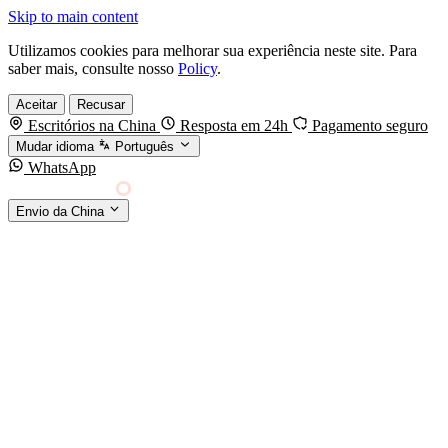
Skip to main content
Utilizamos cookies para melhorar sua experiência neste site. Para
saber mais, consulte nosso
Policy
.
Aceitar
Recusar
Escritórios na China
Resposta em 24h
Pagamento seguro
Mudar idioma
Português
WhatsApp
Sino Shipping
Envio da China
AGENCIAMENTO DE CARGA DA CHINA PARA
§01 · MODES &
O MUNDO
SERVICES
MODOS DE TRANSPORTE
Frete marítimo
FCL & LCL
Frete aéreo
Por kg & expresso
Frete ferroviário
China-Europa