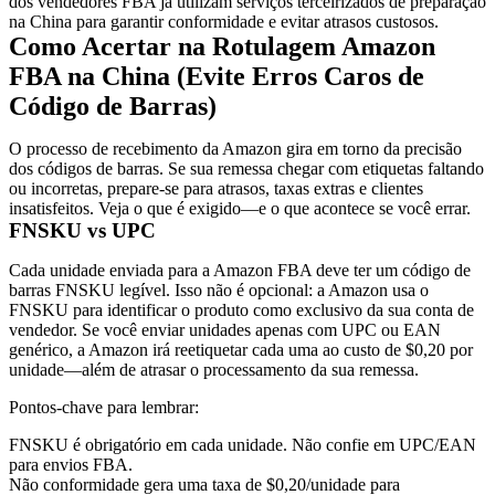
dos vendedores FBA já utilizam serviços terceirizados de preparação
na China para garantir conformidade e evitar atrasos custosos.
Como Acertar na Rotulagem Amazon
FBA na China (Evite Erros Caros de
Código de Barras)
O processo de recebimento da Amazon gira em torno da
precisão
dos códigos de barras
. Se sua remessa chegar com etiquetas faltando
ou incorretas, prepare-se para atrasos, taxas extras e clientes
insatisfeitos. Veja o que é exigido—e o que acontece se você errar.
FNSKU vs UPC
Cada unidade enviada para a Amazon FBA deve ter um
código de
barras FNSKU legível
. Isso não é opcional: a Amazon usa o
FNSKU para identificar o produto como exclusivo da sua conta de
vendedor. Se você enviar unidades apenas com UPC ou EAN
genérico, a Amazon irá reetiquetar cada uma ao custo de
$0,20 por
unidade
—além de atrasar o processamento da sua remessa.
Pontos-chave para lembrar:
FNSKU é obrigatório
em cada unidade. Não confie em UPC/EAN
para envios FBA.
Não conformidade gera uma
taxa de $0,20/unidade
para