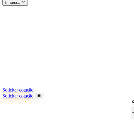
Empresa
SOBRE A SINO SHIPPING
§04 · ABOUT US
Sobre nós
Saiba mais sobre nossa missão
Casos de sucesso
Conquistas e lições reais de importadores
Escritórios na China
9 cidades: HK, Guangzhou, Shanghai...
Nossa equipe
Conheça nossa equipe na China
Nossa história
De startup a parceiro global
Solicitar cotação
Solicitar cotação