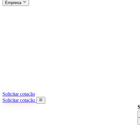
Empresa
SOBRE A SINO SHIPPING
§04 · ABOUT US
Sobre nós
Saiba mais sobre nossa missão
Casos de sucesso
Conquistas e lições reais de importadores
Escritórios na China
9 cidades: HK, Guangzhou, Shanghai...
Nossa equipe
Conheça nossa equipe na China
Nossa história
De startup a parceiro global
Solicitar cotação
Solicitar cotação