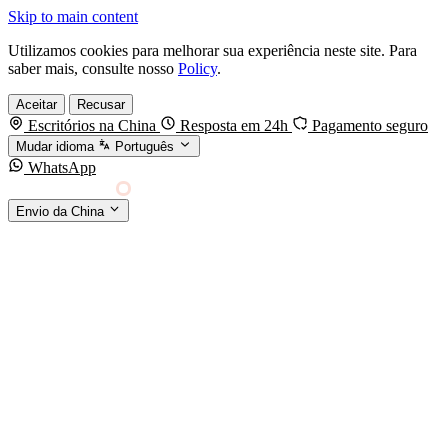
Skip to main content
Utilizamos cookies para melhorar sua experiência neste site. Para
saber mais, consulte nosso
Policy
.
Aceitar
Recusar
Escritórios na China
Resposta em 24h
Pagamento seguro
Mudar idioma
Português
WhatsApp
Sino Shipping
Envio da China
AGENCIAMENTO DE CARGA DA CHINA PARA
§01 · MODES &
O MUNDO
SERVICES
MODOS DE TRANSPORTE
Frete marítimo
FCL & LCL
Frete aéreo
Por kg & expresso
Frete ferroviário
China-Europa