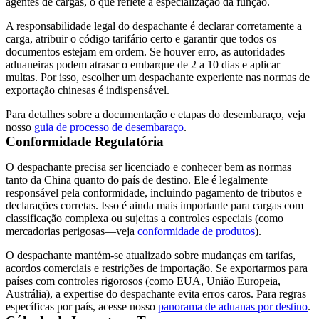
agentes de cargas, o que reflete a especialização da função.
A responsabilidade legal do despachante é declarar corretamente a
carga, atribuir o código tarifário certo e garantir que todos os
documentos estejam em ordem. Se houver erro, as autoridades
aduaneiras podem atrasar o embarque de 2 a 10 dias e aplicar
multas. Por isso, escolher um despachante experiente nas normas de
exportação chinesas é indispensável.
Para detalhes sobre a documentação e etapas do desembaraço, veja
nosso
guia de processo de desembaraço
.
Conformidade Regulatória
O despachante precisa ser licenciado e conhecer bem as normas
tanto da China quanto do país de destino. Ele é legalmente
responsável pela conformidade, incluindo pagamento de tributos e
declarações corretas. Isso é ainda mais importante para cargas com
classificação complexa ou sujeitas a controles especiais (como
mercadorias perigosas—veja
conformidade de produtos
).
O despachante mantém-se atualizado sobre mudanças em tarifas,
acordos comerciais e restrições de importação. Se exportarmos para
países com controles rigorosos (como EUA, União Europeia,
Austrália), a expertise do despachante evita erros caros. Para regras
específicas por país, acesse nosso
panorama de aduanas por destino
.