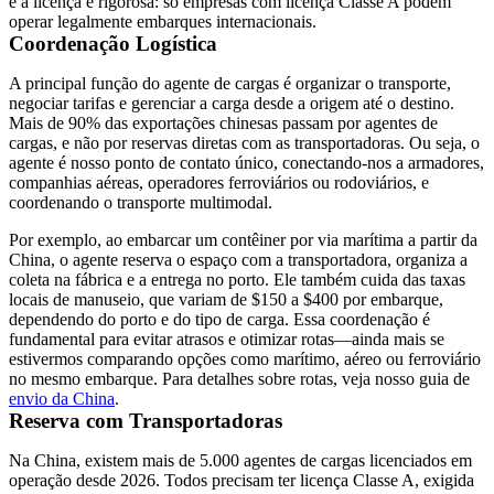
e a licença é rigorosa: só empresas com licença Classe A podem
operar legalmente embarques internacionais.
Coordenação Logística
A principal função do agente de cargas é organizar o transporte,
negociar tarifas e gerenciar a carga desde a origem até o destino.
Mais de 90% das exportações chinesas passam por agentes de
cargas, e não por reservas diretas com as transportadoras. Ou seja, o
agente é nosso ponto de contato único, conectando-nos a armadores,
companhias aéreas, operadores ferroviários ou rodoviários, e
coordenando o transporte
multimodal
.
Por exemplo, ao embarcar um contêiner por via marítima a partir da
China, o agente reserva o espaço com a transportadora, organiza a
coleta na fábrica e a entrega no porto. Ele também cuida das taxas
locais de manuseio, que variam de $150 a $400 por embarque,
dependendo do porto e do tipo de carga. Essa coordenação é
fundamental para evitar atrasos e otimizar rotas—ainda mais se
estivermos comparando opções como marítimo, aéreo ou ferroviário
no mesmo embarque. Para detalhes sobre rotas, veja nosso guia de
envio da China
.
Reserva com Transportadoras
Na China, existem mais de 5.000 agentes de cargas licenciados em
operação desde 2026. Todos precisam ter licença Classe A, exigida