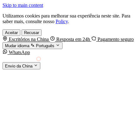
Skip to main content
Utilizamos cookies para melhorar sua experiência neste site. Para
saber mais, consulte nosso
Policy
.
Aceitar
Recusar
Escritórios na China
Resposta em 24h
Pagamento seguro
Mudar idioma
Português
WhatsApp
Sino Shipping
Envio da China
AGENCIAMENTO DE CARGA DA CHINA PARA
§01 · MODES &
O MUNDO
SERVICES
MODOS DE TRANSPORTE
Frete marítimo
FCL & LCL
Frete aéreo
Por kg & expresso
Frete ferroviário
China-Europa