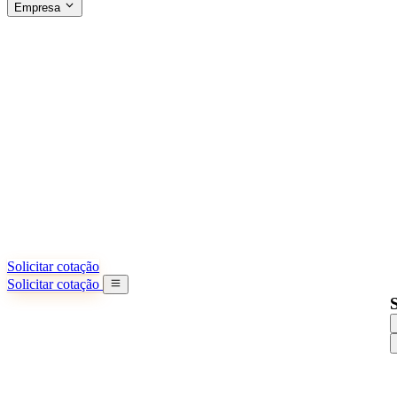
Empresa
SOBRE A SINO SHIPPING
§04 · ABOUT US
Sobre nós
Saiba mais sobre nossa missão
Casos de sucesso
Conquistas e lições reais de importadores
Escritórios na China
9 cidades: HK, Guangzhou, Shanghai...
Nossa equipe
Conheça nossa equipe na China
Nossa história
De startup a parceiro global
Solicitar cotação
Solicitar cotação