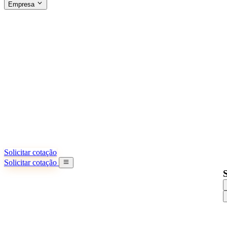
Empresa
SOBRE A SINO SHIPPING
§04 · ABOUT US
Sobre nós
Saiba mais sobre nossa missão
Casos de sucesso
Conquistas e lições reais de importadores
Escritórios na China
9 cidades: HK, Guangzhou, Shanghai...
Nossa equipe
Conheça nossa equipe na China
Nossa história
De startup a parceiro global
Solicitar cotação
Solicitar cotação