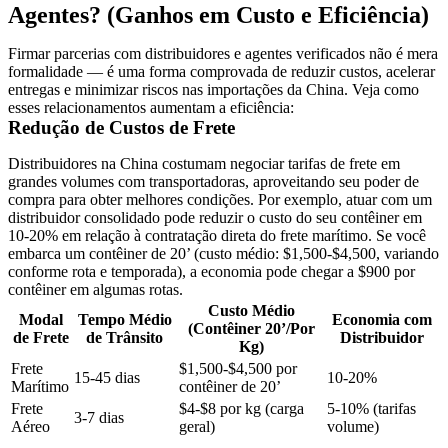
Agentes? (Ganhos em Custo e Eficiência)
Firmar parcerias com distribuidores e agentes verificados não é mera
formalidade — é uma forma comprovada de
reduzir custos, acelerar
entregas e minimizar riscos
nas importações da China. Veja como
esses relacionamentos aumentam a eficiência:
Redução de Custos de Frete
Distribuidores na China costumam
negociar tarifas de frete em
grandes volumes
com transportadoras, aproveitando seu poder de
compra para obter melhores condições. Por exemplo, atuar com um
distribuidor consolidado pode
reduzir o custo do seu contêiner em
10-20%
em relação à contratação direta do frete marítimo. Se você
embarca um contêiner de 20’ (custo médio: $1,500-$4,500, variando
conforme rota e temporada), a economia pode chegar a $900 por
contêiner em algumas rotas.
Custo Médio
Modal
Tempo Médio
Economia com
(Contêiner 20’/Por
de Frete
de Trânsito
Distribuidor
Kg)
Frete
$1,500-$4,500 por
15-45 dias
10-20%
Marítimo
contêiner de 20’
Frete
$4-$8 por kg (carga
5-10% (tarifas
3-7 dias
Aéreo
geral)
volume)