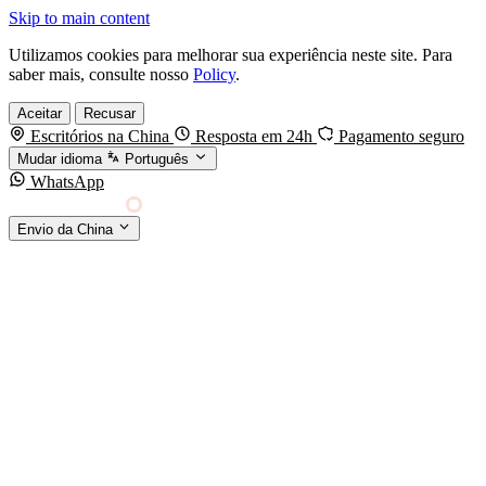
Skip to main content
Utilizamos cookies para melhorar sua experiência neste site. Para
saber mais, consulte nosso
Policy
.
Aceitar
Recusar
Escritórios na China
Resposta em 24h
Pagamento seguro
Mudar idioma
Português
WhatsApp
Sino Shipping
Envio da China
AGENCIAMENTO DE CARGA DA CHINA PARA
§01 · MODES &
O MUNDO
SERVICES
MODOS DE TRANSPORTE
Frete marítimo
FCL & LCL
Frete aéreo
Por kg & expresso
Frete ferroviário
China-Europa