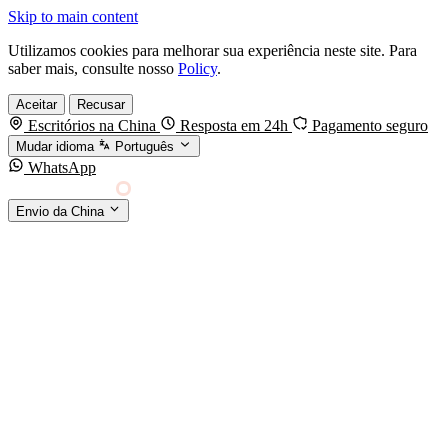
Skip to main content
Utilizamos cookies para melhorar sua experiência neste site. Para
saber mais, consulte nosso
Policy
.
Aceitar
Recusar
Escritórios na China
Resposta em 24h
Pagamento seguro
Mudar idioma
Português
WhatsApp
Sino Shipping
Envio da China
AGENCIAMENTO DE CARGA DA CHINA PARA
§01 · MODES &
O MUNDO
SERVICES
MODOS DE TRANSPORTE
Frete marítimo
FCL & LCL
Frete aéreo
Por kg & expresso
Frete ferroviário
China-Europa