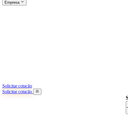
Empresa
SOBRE A SINO SHIPPING
§04 · ABOUT US
Sobre nós
Saiba mais sobre nossa missão
Casos de sucesso
Conquistas e lições reais de importadores
Escritórios na China
9 cidades: HK, Guangzhou, Shanghai...
Nossa equipe
Conheça nossa equipe na China
Nossa história
De startup a parceiro global
Solicitar cotação
Solicitar cotação