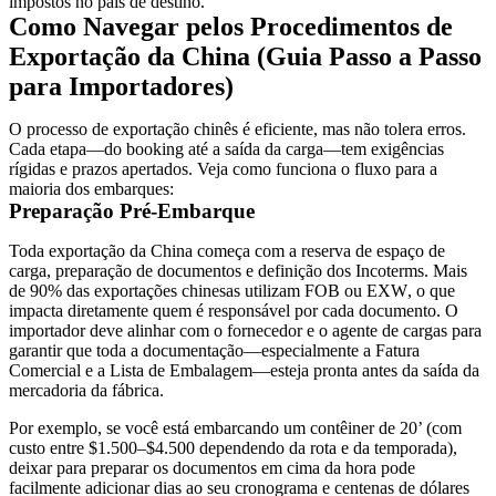
impostos no país de destino.
Como Navegar pelos Procedimentos de
Exportação da China (Guia Passo a Passo
para Importadores)
O processo de exportação chinês é eficiente, mas não tolera erros.
Cada etapa—do booking até a saída da carga—tem exigências
rígidas e prazos apertados. Veja como funciona o fluxo para a
maioria dos embarques:
Preparação Pré-Embarque
Toda exportação da China começa com a
reserva de espaço de
carga
, preparação de documentos e definição dos
Incoterms
. Mais
de
90% das exportações chinesas utilizam FOB ou
EXW
, o que
impacta diretamente quem é responsável por cada documento. O
importador deve alinhar com o fornecedor e o agente de cargas para
garantir que toda a documentação—especialmente a Fatura
Comercial e a Lista de Embalagem—esteja pronta antes da saída da
mercadoria da fábrica.
Por exemplo, se você está embarcando um contêiner de 20’ (com
custo entre
$1.500–$4.500
dependendo da rota e da temporada),
deixar para preparar os documentos em cima da hora pode
facilmente adicionar dias ao seu cronograma e centenas de dólares