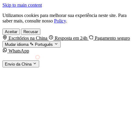
Skip to main content
Utilizamos cookies para melhorar sua experiência neste site. Para
saber mais, consulte nosso
Policy
.
Aceitar
Recusar
Escritórios na China
Resposta em 24h
Pagamento seguro
Mudar idioma
Português
WhatsApp
Sino Shipping
Envio da China
AGENCIAMENTO DE CARGA DA CHINA PARA
§01 · MODES &
O MUNDO
SERVICES
MODOS DE TRANSPORTE
Frete marítimo
FCL & LCL
Frete aéreo
Por kg & expresso
Frete ferroviário
China-Europa