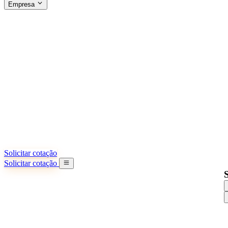
Empresa
SOBRE A SINO SHIPPING
§04 · ABOUT US
Sobre nós
Saiba mais sobre nossa missão
Casos de sucesso
Conquistas e lições reais de importadores
Escritórios na China
9 cidades: HK, Guangzhou, Shanghai...
Nossa equipe
Conheça nossa equipe na China
Nossa história
De startup a parceiro global
Solicitar cotação
Solicitar cotação