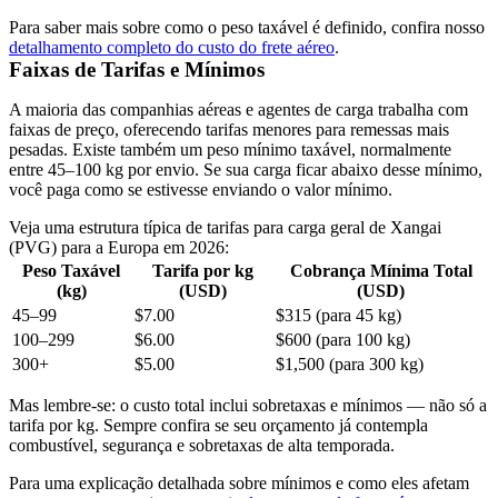
Para saber mais sobre como o peso taxável é definido, confira nosso
detalhamento completo do custo do frete aéreo
.
Faixas de Tarifas e Mínimos
A maioria das companhias aéreas e agentes de carga trabalha com
faixas de preço, oferecendo tarifas menores para remessas mais
pesadas. Existe também um
peso mínimo taxável
, normalmente
entre
45–100 kg por envio
. Se sua carga ficar abaixo desse mínimo,
você paga como se estivesse enviando o valor mínimo.
Veja uma estrutura típica de tarifas para carga geral de Xangai
(PVG) para a Europa em 2026:
Peso Taxável
Tarifa por kg
Cobrança Mínima Total
(kg)
(USD)
(USD)
45–99
$7.00
$315 (para 45 kg)
100–299
$6.00
$600 (para 100 kg)
300+
$5.00
$1,500 (para 300 kg)
Mas lembre-se: o
custo total inclui sobretaxas e mínimos
— não só a
tarifa por kg. Sempre confira se seu orçamento já contempla
combustível, segurança e sobretaxas de alta temporada.
Para uma explicação detalhada sobre mínimos e como eles afetam