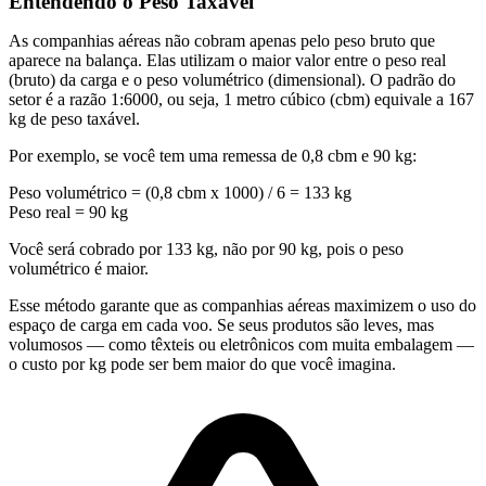
Entendendo o Peso Taxável
As companhias aéreas não cobram apenas pelo peso bruto que
aparece na balança. Elas utilizam o maior valor entre o peso real
(bruto) da carga e o peso volumétrico (dimensional). O padrão do
setor é a razão
1:6000
, ou seja,
1 metro cúbico (cbm) equivale a 167
kg
de peso taxável.
Por exemplo, se você tem uma remessa de 0,8 cbm e 90 kg:
Peso volumétrico = (0,8 cbm x 1000) / 6 = 133 kg
Peso real = 90 kg
Você será cobrado por 133 kg, não por 90 kg, pois o peso
volumétrico é maior.
Esse método garante que as companhias aéreas maximizem o uso do
espaço de carga em cada voo. Se seus produtos são leves, mas
volumosos — como têxteis ou eletrônicos com muita embalagem —
o custo por kg pode ser bem maior do que você imagina.