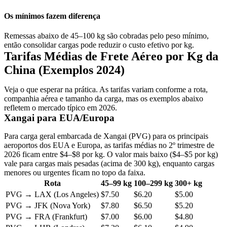
Os mínimos fazem diferença
Remessas abaixo de 45–100 kg são cobradas pelo peso mínimo,
então consolidar cargas pode reduzir o custo efetivo por kg.
Tarifas Médias de Frete Aéreo por Kg da
China (Exemplos 2024)
Veja o que esperar na prática. As tarifas variam conforme a rota,
companhia aérea e tamanho da carga, mas os exemplos abaixo
refletem o mercado típico em 2026.
Xangai para EUA/Europa
Para carga geral embarcada de Xangai (PVG) para os principais
aeroportos dos EUA e Europa,
as tarifas médias no 2º trimestre de
2026 ficam entre $4–$8 por kg
. O valor mais baixo ($4–$5 por kg)
vale para cargas mais pesadas (acima de 300 kg), enquanto cargas
menores ou urgentes ficam no topo da faixa.
Rota
45–99 kg
100–299 kg
300+ kg
PVG → LAX (Los Angeles)
$7.50
$6.20
$5.00
PVG → JFK (Nova York)
$7.80
$6.50
$5.20
PVG → FRA (Frankfurt)
$7.00
$6.00
$4.80