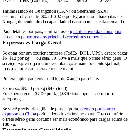
PVG → LHR (Londres)
$7.20
$6.10
$4.90
Tarifas saindo de Guangzhou (
CAN
) ou Shenzhen (SZX)
costumam ficar entre $0.20–$0.50 por kg acima ou abaixo das de
Xangai, dependendo da capacidade das companhias e da demanda.
Para detalhes por país, confira nosso
guia de envio da China para
países
e o
panorama dos principais corredores comerciais
.
Expresso vs Carga Geral
Se optar por um courier expresso (FedEx, DHL, UPS), espere pagar
$6–$12 por kg
— ou seja,
30–50% a mais que o frete aéreo geral
. O
serviço expresso já inclui desembaraço aduaneiro e entrega final,
mas o valor é consideravelmente maior.
Por exemplo, para enviar 50 kg de Xangai para Paris:
Expresso: $9.50 por kg ($475 total)
Frete aéreo geral: $7.00 por kg ($350 total, apenas aeroporto-
aeroporto)
Se você precisa de agilidade porta a porta,
o envio por courier
expresso da China
pode valer o investimento extra. Caso contrário,
o frete aéreo geral costuma ser mais econômico para cargas acima de
100 kg.