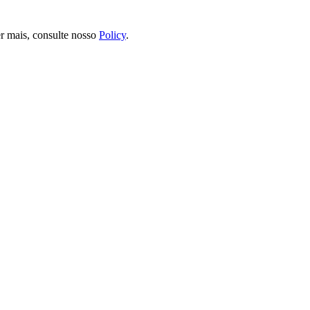
er mais, consulte nosso
Policy
.