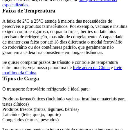
especializadas
.
Faixa de Temperatura
A faixa de
2°C a 25°C
atende à maioria das necessidades de
perecíveis e produtos farmacêuticos. Por exemplo, vacinas e insulina
exigem controle rigoroso, enquanto frutas, berries ou laticínios
precisam de refrigeração, mas não de congelamento. A capacidade
de manter essa faixa por
até 18 dias
diferencia o modal ferroviário
do rodoviário ou dos contêineres padrão, que geralmente não
garantem a cadeia fria consistente em longas distâncias.
Se quiser comparar prazos de trânsito e controle de temperatura
entre modais, veja nosso panorama de
frete aéreo da China
e
frete
marítimo da China
.
Tipos de Carga
O transporte ferroviário refrigerado é ideal para:
Produtos farmacêuticos (incluindo vacinas, insulina e materiais para
testes clínicos)
Produtos frescos (frutas, legumes, berries)
Laticínios (leite, queijo, iogurte)
Congelados (carnes, pescados)
Todos esses segmentos exigem controle rigoroso de temperatura e