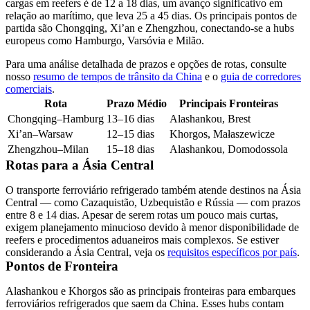
cargas em reefers é de
12 a 18 dias
, um avanço significativo em
relação ao marítimo, que leva
25 a 45 dias
. Os principais pontos de
partida são Chongqing, Xi’an e Zhengzhou, conectando-se a hubs
europeus como Hamburgo, Varsóvia e Milão.
Para uma análise detalhada de prazos e opções de rotas, consulte
nosso
resumo de tempos de trânsito da China
e o
guia de corredores
comerciais
.
Rota
Prazo Médio
Principais Fronteiras
Chongqing–Hamburg
13–16 dias
Alashankou, Brest
Xi’an–Warsaw
12–15 dias
Khorgos, Małaszewicze
Zhengzhou–Milan
15–18 dias
Alashankou, Domodossola
Rotas para a Ásia Central
O transporte ferroviário refrigerado também atende destinos na Ásia
Central — como Cazaquistão, Uzbequistão e Rússia — com prazos
entre
8 e 14 dias
. Apesar de serem rotas um pouco mais curtas,
exigem planejamento minucioso devido à menor disponibilidade de
reefers e procedimentos aduaneiros mais complexos. Se estiver
considerando a Ásia Central, veja os
requisitos específicos por país
.
Pontos de Fronteira
Alashankou
e
Khorgos
são as principais fronteiras para embarques
ferroviários refrigerados que saem da China. Esses hubs contam