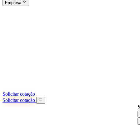
Empresa
SOBRE A SINO SHIPPING
§04 · ABOUT US
Sobre nós
Saiba mais sobre nossa missão
Casos de sucesso
Conquistas e lições reais de importadores
Escritórios na China
9 cidades: HK, Guangzhou, Shanghai...
Nossa equipe
Conheça nossa equipe na China
Nossa história
De startup a parceiro global
Solicitar cotação
Solicitar cotação