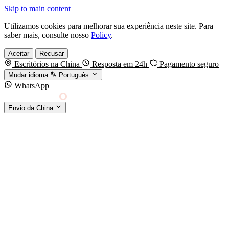
Skip to main content
Utilizamos cookies para melhorar sua experiência neste site. Para
saber mais, consulte nosso
Policy
.
Aceitar
Recusar
Escritórios na China
Resposta em 24h
Pagamento seguro
Mudar idioma
Português
WhatsApp
Sino Shipping
Envio da China
AGENCIAMENTO DE CARGA DA CHINA PARA
§01 · MODES &
O MUNDO
SERVICES
MODOS DE TRANSPORTE
Frete marítimo
FCL & LCL
Frete aéreo
Por kg & expresso
Frete ferroviário
China-Europa