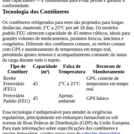
suas capacidades — é fundamental para evitar perdas e garantir a
conformidade.
Tecnologia dos Contêineres
Os contêineres refrigerados para trem são projetados para longas
distâncias, mantendo
2°C a 25°C
por até
18 dias
. Os modelos
padrão FEU oferecem capacidade de
45 metros cúbicos
, ideais para
grandes volumes de medicamentos, produtos frescos, laticínios e
congelados. Diferente dos contêineres comuns, os reefers contam
com
GPS e monitoramento de temperatura em tempo real
,
permitindo ajustes remotos e acompanhamento constante do status
da carga durante todo o trajeto.
Tipo de
Capacidade
Faixa de
Recursos de
Contêiner
(m³)
Temperatura
Monitoramento
Reefer
GPS, controle de
Ferroviário
45
2°C a 25°C
temperatura em tempo
(FEU)
real
Ferroviário
Apenas
45
GPS básico
Padrão (FEU)
ambiente
Essa tecnologia é indispensável para atender às exigências
regulatórias, principalmente em embarques farmacêuticos sob
normas de Boas Práticas de Distribuição (GDP) da União Europeia.
Para mais informações sobre especificações dos contêineres e
opções ferroviárias, confira nosso guia de
soluções ferroviárias