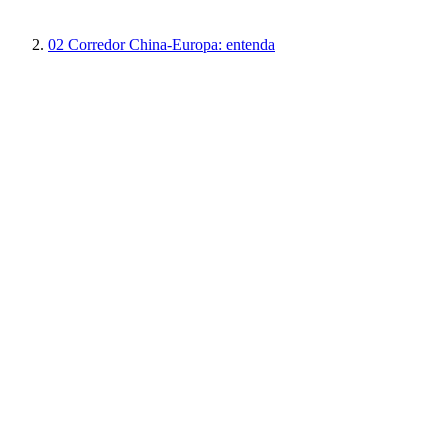
02
Corredor China-Europa: entenda