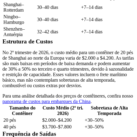
Shanghai–
30–40 dias
+7–14 dias
Rotterdam
Ningbo–
30–40 dias
+7–14 dias
Hamburgo
Shenzhen–
32–42 dias
+7–14 dias
Antuérpia
Estrutura de Custos
No 2º trimestre de 2026, o custo médio para um contêiner de 20 pés
de Shanghai ao norte da Europa varia de $2.000 a $4.200. As tarifas
são mais baixas em períodos de baixa demanda e podem aumentar
de 30% a 50% no terceiro e quarto trimestres, devido à sazonalidade
e restrição de capacidade. Esses valores incluem o frete marítimo
básico, mas não contemplam sobretaxas de alta temporada,
combustível ou custos extras por desvios.
Para uma análise detalhada dos preços de contêineres, confira nosso
panorama de custos para embarques da China
.
Tamanho do
Custo Médio (2º tri.
Sobretaxa de Alta
Contêiner
2026)
Temporada
20 pés
$2.000–$4.200
+30–50%
40 pés
$3.700–$7.800
+30–50%
Frequência de Saídas