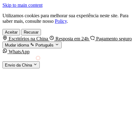
Skip to main content
Utilizamos cookies para melhorar sua experiência neste site. Para
saber mais, consulte nosso
Policy
.
Aceitar
Recusar
Escritórios na China
Resposta em 24h
Pagamento seguro
Mudar idioma
Português
WhatsApp
Sino Shipping
Envio da China
AGENCIAMENTO DE CARGA DA CHINA PARA
§01 · MODES &
O MUNDO
SERVICES
MODOS DE TRANSPORTE
Frete marítimo
FCL & LCL
Frete aéreo
Por kg & expresso
Frete ferroviário
China-Europa