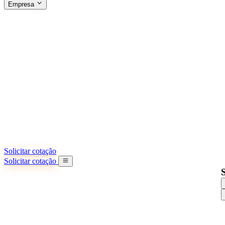
Empresa
SOBRE A SINO SHIPPING
§04 · ABOUT US
Sobre nós
Saiba mais sobre nossa missão
Casos de sucesso
Conquistas e lições reais de importadores
Escritórios na China
9 cidades: HK, Guangzhou, Shanghai...
Nossa equipe
Conheça nossa equipe na China
Nossa história
De startup a parceiro global
Solicitar cotação
Solicitar cotação