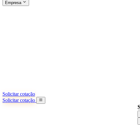
Empresa
SOBRE A SINO SHIPPING
§04 · ABOUT US
Sobre nós
Saiba mais sobre nossa missão
Casos de sucesso
Conquistas e lições reais de importadores
Escritórios na China
9 cidades: HK, Guangzhou, Shanghai...
Nossa equipe
Conheça nossa equipe na China
Nossa história
De startup a parceiro global
Solicitar cotação
Solicitar cotação