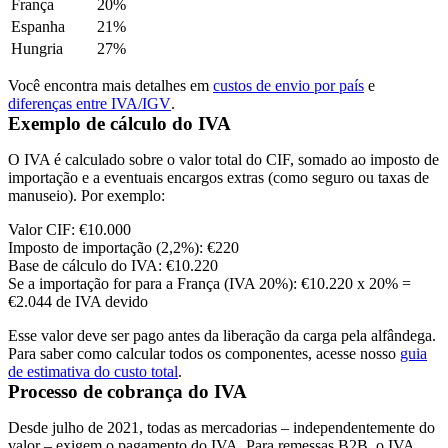
França
20%
Espanha
21%
Hungria
27%
Você encontra mais detalhes em
custos de envio por país
e
diferenças entre IVA/
IGV
.
Exemplo de cálculo do IVA
O IVA é calculado sobre o valor total do CIF, somado ao imposto de
importação e a eventuais encargos extras (como seguro ou taxas de
manuseio). Por exemplo:
Valor CIF: €10.000
Imposto de importação (2,2%): €220
Base de cálculo do IVA: €10.220
Se a importação for para a França (IVA 20%): €10.220 x 20% =
€2.044 de IVA devido
Esse valor deve ser pago antes da liberação da carga pela alfândega.
Para saber como calcular todos os componentes, acesse nosso
guia
de estimativa do custo total
.
Processo de cobrança do IVA
Desde julho de 2021, todas as mercadorias – independentemente do
valor – exigem o pagamento do IVA. Para remessas
B2B
, o IVA