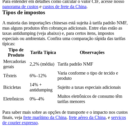
Para entender em detalhes como calcular o valor CIF, acesse nosso
panorama de custos
e
custos de frete da China
.
Tipos de impostos
A maioria das importações chinesas está sujeita à tarifa padrão NMF,
mas alguns produtos têm cobranças adicionais. Entre elas estão as
taxas antidumping (veja abaixo) e, para certos itens, impostos
especiais ou ambientais. Confira uma comparação rápida das tarifas
típicas:
Tipo de
Tarifa Típica
Observações
Produto
Mercadorias
2,2% (média)
Tarifa padrão NMF
gerais
Varia conforme o tipo de tecido e
Têxteis
6%–12%
produto
14% +
Bicicletas
Sujeito a taxas especiais adicionais
antidumping
Muitos eletrônicos de consumo têm
Eletrônicos
0%–4%
tarifas menores
Para saber mais sobre as opções de transporte e o impacto nos custos
finais, veja
frete marítimo da China
,
frete aéreo da China
, e
serviços
de courier expresso
.