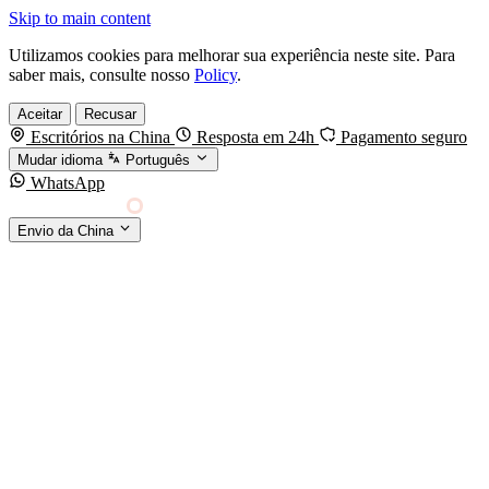
Skip to main content
Utilizamos cookies para melhorar sua experiência neste site. Para
saber mais, consulte nosso
Policy
.
Aceitar
Recusar
Escritórios na China
Resposta em 24h
Pagamento seguro
Mudar idioma
Português
WhatsApp
Sino Shipping
Envio da China
AGENCIAMENTO DE CARGA DA CHINA PARA
§01 · MODES &
O MUNDO
SERVICES
MODOS DE TRANSPORTE
Frete marítimo
FCL & LCL
Frete aéreo
Por kg & expresso
Frete ferroviário
China-Europa