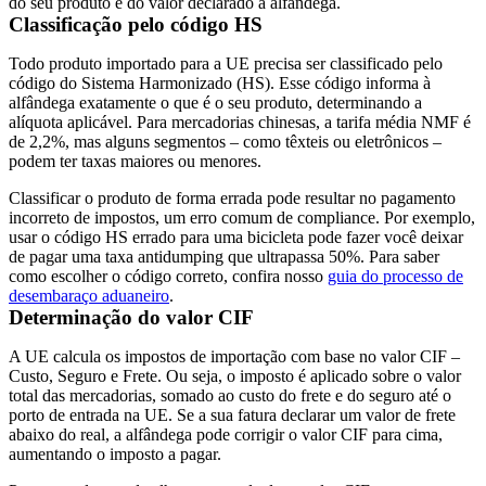
do seu produto e do valor declarado à alfândega.
Classificação pelo código HS
Todo produto importado para a UE precisa ser classificado pelo
código do Sistema Harmonizado (HS). Esse código informa à
alfândega exatamente o que é o seu produto, determinando a
alíquota aplicável. Para mercadorias chinesas, a tarifa média NMF é
de 2,2%, mas alguns segmentos – como têxteis ou eletrônicos –
podem ter taxas maiores ou menores.
Classificar o produto de forma errada pode resultar no pagamento
incorreto de impostos, um erro comum de compliance. Por exemplo,
usar o código HS errado para uma bicicleta pode fazer você deixar
de pagar uma taxa antidumping que ultrapassa 50%. Para saber
como escolher o código correto, confira nosso
guia do processo de
desembaraço aduaneiro
.
Determinação do valor CIF
A UE calcula os impostos de importação com base no valor
CIF
–
Custo, Seguro e Frete. Ou seja, o imposto é aplicado sobre o valor
total das mercadorias, somado ao custo do frete e do seguro até o
porto de entrada na UE. Se a sua fatura declarar um valor de frete
abaixo do real, a alfândega pode corrigir o valor CIF para cima,
aumentando o imposto a pagar.