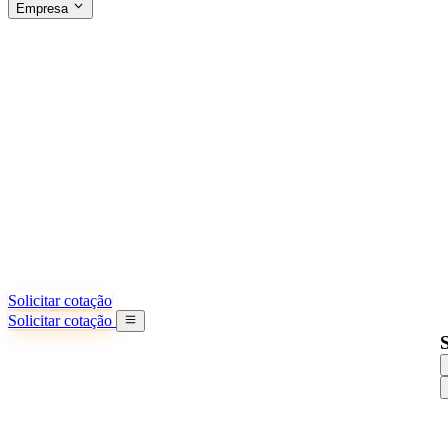
Empresa
SOBRE A SINO SHIPPING
§04 · ABOUT US
Sobre nós
Saiba mais sobre nossa missão
Casos de sucesso
Conquistas e lições reais de importadores
Escritórios na China
9 cidades: HK, Guangzhou, Shanghai...
Nossa equipe
Conheça nossa equipe na China
Nossa história
De startup a parceiro global
Solicitar cotação
Solicitar cotação