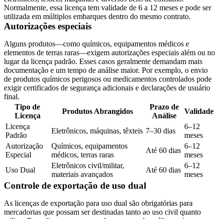
Normalmente, essa licença tem validade de 6 a 12 meses e pode ser
utilizada em múltiplos embarques dentro do mesmo contrato.
Autorizações especiais
Alguns produtos—como químicos, equipamentos médicos e
elementos de terras raras—exigem
autorizações especiais
além ou no
lugar da licença padrão. Esses casos geralmente demandam mais
documentação e um tempo de análise maior. Por exemplo, o envio
de produtos químicos perigosos ou medicamentos controlados pode
exigir certificados de segurança adicionais e declarações de usuário
final.
Tipo de
Prazo de
Produtos Abrangidos
Validade
Licença
Análise
Licença
6–12
Eletrônicos, máquinas, têxteis
7–30 dias
Padrão
meses
Autorização
Químicos, equipamentos
6–12
Até 60 dias
Especial
médicos, terras raras
meses
Eletrônicos civil/militar,
6–12
Uso Dual
Até 60 dias
materiais avançados
meses
Controle de exportação de uso dual
As
licenças de exportação para uso dual
são obrigatórias para
mercadorias que possam ser destinadas tanto ao uso civil quanto