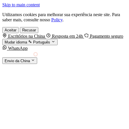
Skip to main content
Utilizamos cookies para melhorar sua experiência neste site. Para
saber mais, consulte nosso
Policy
.
Aceitar
Recusar
Escritórios na China
Resposta em 24h
Pagamento seguro
Mudar idioma
Português
WhatsApp
Sino Shipping
Envio da China
AGENCIAMENTO DE CARGA DA CHINA PARA
§01 · MODES &
O MUNDO
SERVICES
MODOS DE TRANSPORTE
Frete marítimo
FCL & LCL
Frete aéreo
Por kg & expresso
Frete ferroviário
China-Europa