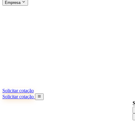
Empresa
SOBRE A SINO SHIPPING
§04 · ABOUT US
Sobre nós
Saiba mais sobre nossa missão
Casos de sucesso
Conquistas e lições reais de importadores
Escritórios na China
9 cidades: HK, Guangzhou, Shanghai...
Nossa equipe
Conheça nossa equipe na China
Nossa história
De startup a parceiro global
Solicitar cotação
Solicitar cotação