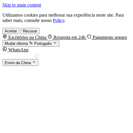
Skip to main content
Utilizamos cookies para melhorar sua experiência neste site. Para
saber mais, consulte nosso
Policy
.
Aceitar
Recusar
Escritórios na China
Resposta em 24h
Pagamento seguro
Mudar idioma
Português
WhatsApp
Sino Shipping
Envio da China
AGENCIAMENTO DE CARGA DA CHINA PARA
§01 · MODES &
O MUNDO
SERVICES
MODOS DE TRANSPORTE
Frete marítimo
FCL & LCL
Frete aéreo
Por kg & expresso
Frete ferroviário
China-Europa