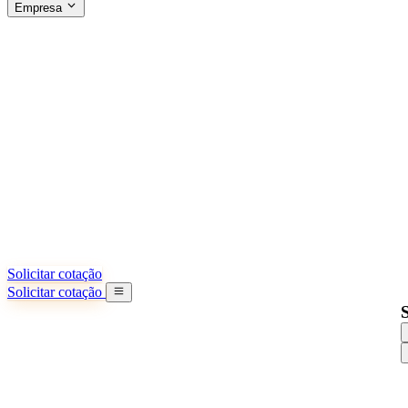
Empresa
SOBRE A SINO SHIPPING
§04 · ABOUT US
Sobre nós
Saiba mais sobre nossa missão
Casos de sucesso
Conquistas e lições reais de importadores
Escritórios na China
9 cidades: HK, Guangzhou, Shanghai...
Nossa equipe
Conheça nossa equipe na China
Nossa história
De startup a parceiro global
Solicitar cotação
Solicitar cotação