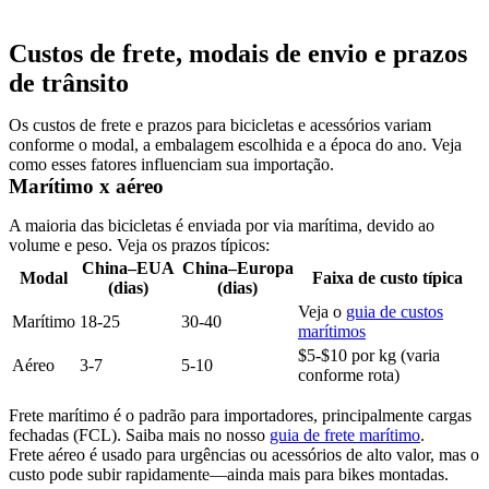
Custos de frete, modais de envio e prazos
de trânsito
Os custos de frete e prazos para bicicletas e acessórios variam
conforme o modal, a embalagem escolhida e a época do ano. Veja
como esses fatores influenciam sua importação.
Marítimo x aéreo
A maioria das bicicletas é enviada por via marítima, devido ao
volume e peso. Veja os prazos típicos:
China–EUA
China–Europa
Modal
Faixa de custo típica
(dias)
(dias)
Veja o
guia de custos
Marítimo
18-25
30-40
marítimos
$5-$10 por kg (varia
Aéreo
3-7
5-10
conforme rota)
Frete marítimo
é o padrão para importadores, principalmente cargas
fechadas (
FCL
). Saiba mais no nosso
guia de frete marítimo
.
Frete aéreo
é usado para urgências ou acessórios de alto valor, mas o
custo pode subir rapidamente—ainda mais para bikes montadas.