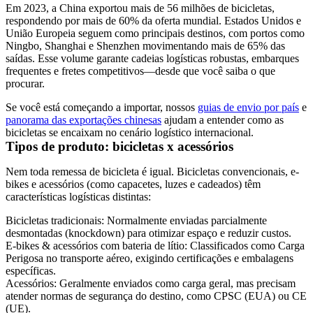
Em 2023, a China exportou mais de 56 milhões de bicicletas,
respondendo por mais de 60% da oferta mundial. Estados Unidos e
União Europeia seguem como principais destinos, com portos como
Ningbo, Shanghai e Shenzhen movimentando mais de 65% das
saídas. Esse volume garante cadeias logísticas robustas, embarques
frequentes e fretes competitivos—desde que você saiba o que
procurar.
Se você está começando a importar, nossos
guias de envio por país
e
panorama das exportações chinesas
ajudam a entender como as
bicicletas se encaixam no cenário logístico internacional.
Tipos de produto: bicicletas x acessórios
Nem toda remessa de bicicleta é igual. Bicicletas convencionais, e-
bikes e acessórios (como capacetes, luzes e cadeados) têm
características logísticas distintas:
Bicicletas tradicionais
: Normalmente enviadas parcialmente
desmontadas (knockdown) para otimizar espaço e reduzir custos.
E-bikes & acessórios com bateria de lítio
: Classificados como Carga
Perigosa no transporte aéreo, exigindo certificações e embalagens
específicas.
Acessórios
: Geralmente enviados como carga geral, mas precisam
atender normas de segurança do destino, como CPSC (EUA) ou
CE
(UE).