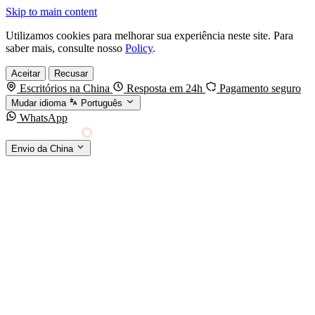
Skip to main content
Utilizamos cookies para melhorar sua experiência neste site. Para
saber mais, consulte nosso
Policy
.
Aceitar
Recusar
Escritórios na China
Resposta em 24h
Pagamento seguro
Mudar idioma
Português
WhatsApp
Sino Shipping
Envio da China
AGENCIAMENTO DE CARGA DA CHINA PARA
§01 · MODES &
O MUNDO
SERVICES
MODOS DE TRANSPORTE
Frete marítimo
FCL & LCL
Frete aéreo
Por kg & expresso
Frete ferroviário
China-Europa