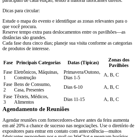
participam de cada edição, sendo a maioria fabricantes diretos.
Dicas para circular:
Estude o mapa do evento e identifique as zonas relevantes para o
que você procura.
Reserve tempo extra para deslocamentos entre os pavilhões—as
distâncias são grandes.
Cada fase dura cinco dias; planeje sua visita conforme as categorias
de produtos de interesse.
Zonas dos
Fase
Principais Categorias
Datas (Típicas)
Pavilhões
Fase
Eletrônicos, Máquinas,
Primavera/Outono,
A, B, C
1
Construção
Dias 1-5
Fase
Bens de Consumo,
Dias 6-10
A, B, C
2
Casa, Presentes
Fase
Têxteis, Médicos,
Dias 11-15
A, B, C
3
Alimentos
Agendamento de Reuniões
Agendar reuniões com fornecedores-chave antes da feira aumenta
em até 20% a chance de sucesso nas negociações. Use o diretório de
expositores para entrar em contato com antecedência—muitos
fabricantes respondem por e-mail ou WeChat e reservam horários