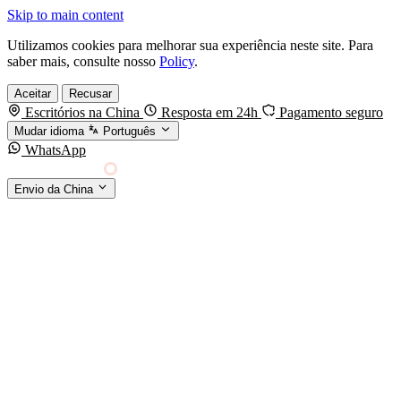
Skip to main content
Utilizamos cookies para melhorar sua experiência neste site. Para
saber mais, consulte nosso
Policy
.
Aceitar
Recusar
Escritórios na China
Resposta em 24h
Pagamento seguro
Mudar idioma
Português
WhatsApp
Sino Shipping
Envio da China
AGENCIAMENTO DE CARGA DA CHINA PARA
§01 · MODES &
O MUNDO
SERVICES
MODOS DE TRANSPORTE
Frete marítimo
FCL & LCL
Frete aéreo
Por kg & expresso
Frete ferroviário
China-Europa