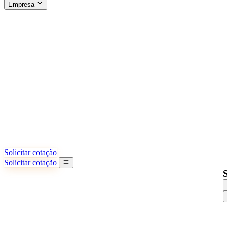
Empresa
SOBRE A SINO SHIPPING
§04 · ABOUT US
Sobre nós
Saiba mais sobre nossa missão
Casos de sucesso
Conquistas e lições reais de importadores
Escritórios na China
9 cidades: HK, Guangzhou, Shanghai...
Nossa equipe
Conheça nossa equipe na China
Nossa história
De startup a parceiro global
Solicitar cotação
Solicitar cotação