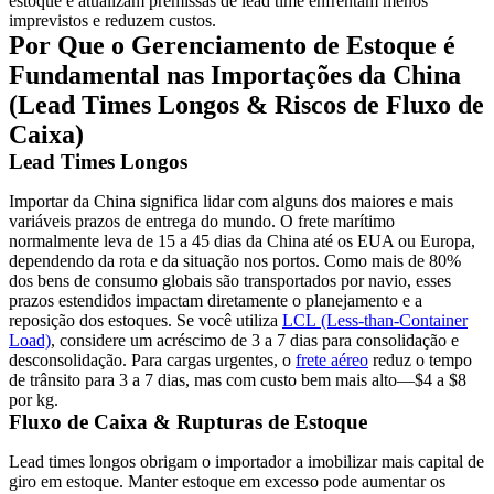
estoque e atualizam premissas de lead time enfrentam menos
imprevistos e reduzem custos.
Por Que o Gerenciamento de Estoque é
Fundamental nas Importações da China
(Lead Times Longos & Riscos de Fluxo de
Caixa)
Lead Times Longos
Importar da China significa lidar com alguns dos maiores e mais
variáveis prazos de entrega do mundo.
O frete marítimo
normalmente leva de 15 a 45 dias
da China até os EUA ou Europa,
dependendo da rota e da situação nos portos. Como
mais de 80%
dos bens de consumo globais
são transportados por navio, esses
prazos estendidos impactam diretamente o planejamento e a
reposição dos estoques. Se você utiliza
LCL
(Less-than-Container
Load)
, considere um acréscimo de
3 a 7 dias
para consolidação e
desconsolidação. Para cargas urgentes, o
frete aéreo
reduz o tempo
de trânsito para
3 a 7 dias
, mas com custo bem mais alto—
$4 a $8
por kg
.
Fluxo de Caixa & Rupturas de Estoque
Lead times longos obrigam o importador a imobilizar mais capital de
giro em estoque.
Manter estoque em excesso pode aumentar os