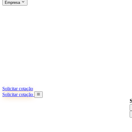
Empresa
SOBRE A SINO SHIPPING
§04 · ABOUT US
Sobre nós
Saiba mais sobre nossa missão
Casos de sucesso
Conquistas e lições reais de importadores
Escritórios na China
9 cidades: HK, Guangzhou, Shanghai...
Nossa equipe
Conheça nossa equipe na China
Nossa história
De startup a parceiro global
Solicitar cotação
Solicitar cotação