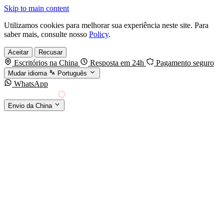
Skip to main content
Utilizamos cookies para melhorar sua experiência neste site. Para
saber mais, consulte nosso
Policy
.
Aceitar
Recusar
Escritórios na China
Resposta em 24h
Pagamento seguro
Mudar idioma
Português
WhatsApp
Sino Shipping
Envio da China
AGENCIAMENTO DE CARGA DA CHINA PARA
§01 · MODES &
O MUNDO
SERVICES
MODOS DE TRANSPORTE
Frete marítimo
FCL & LCL
Frete aéreo
Por kg & expresso
Frete ferroviário
China-Europa